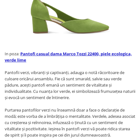
In poza:
Pantofi casual dama Marco Tozzi 22400, piele ecologica,
verde lime
Pantofii verzi, vibranţi şi captivanţi, adauga o notă răcoritoare de
culoare oricărui ansamblu. Fie că sunt smarald, salvie sau verde
pădure, acești pantofi emană un sentiment de vitalitate și
individualitate. Cu nuanța lor verde, ei simbolizează frumusețea naturii
și evocă un sentiment de întinerire.
Purtarea pantofilor verzi nu înseamnă doar a face o declarație de
modă; este vorba de a îmbrățișa o mentalitate. Verdele, adesea asociat
cu creșterea și reînnoirea, infuzează o ținută cu un sentiment de
vitalitate și pozitivitate. Ieșirea în pantofi verzi vă poate ridica starea
de spirit și îi poate inspira pe cei din jurul dumneavoastră.