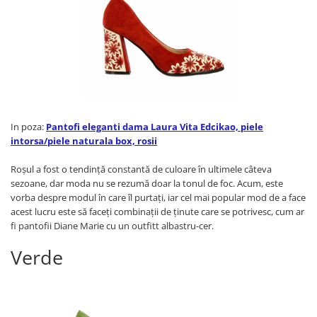
In poza:
Pantofi eleganti dama Laura Vita Edcikao, piele
intorsa/piele naturala box, rosii
Roșul a fost o tendință constantă de culoare în ultimele câteva
sezoane, dar moda nu se rezumă doar la tonul de foc. Acum, este
vorba despre modul în care îl purtați, iar cel mai popular mod de a face
acest lucru este să faceţi combinații de ținute care se potrivesc, cum ar
fi pantofii Diane Marie cu un outfitt albastru-cer.
Verde