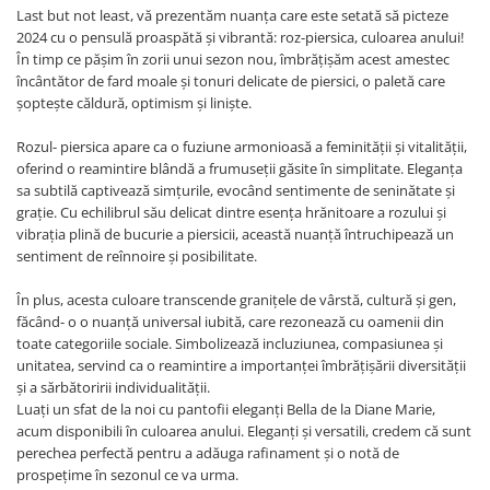
Last but not least, vă prezentăm nuanța care este setată să picteze
2024 cu o pensulă proaspătă și vibrantă: roz-piersica, culoarea anului!
În timp ce pășim în zorii unui sezon nou, îmbrățișăm acest amestec
încântător de fard moale și tonuri delicate de piersici, o paletă care
șoptește căldură, optimism și liniște.
Rozul- piersica apare ca o fuziune armonioasă a feminității și vitalității,
oferind o reamintire blândă a frumuseții găsite în simplitate. Eleganța
sa subtilă captivează simțurile, evocând sentimente de seninătate și
grație. Cu echilibrul său delicat dintre esența hrănitoare a rozului și
vibrația plină de bucurie a piersicii, această nuanță întruchipează un
sentiment de reînnoire și posibilitate.
În plus, acesta culoare transcende granițele de vârstă, cultură și gen,
făcând- o o nuanță universal iubită, care rezonează cu oamenii din
toate categoriile sociale. Simbolizează incluziunea, compasiunea și
unitatea, servind ca o reamintire a importanței îmbrățișării diversității
și a sărbătoririi individualității.
Luați un sfat de la noi cu pantofii eleganţi Bella de la Diane Marie,
acum disponibili în culoarea anului. Eleganţi şi versatili, credem că sunt
perechea perfectă pentru a adăuga rafinament şi o notă de
prospeţime în sezonul ce va urma.