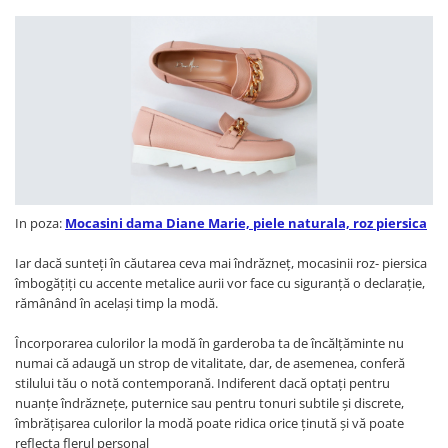
In poza:
Mocasini dama Diane Marie, piele naturala, roz piersica
Iar dacă sunteți în căutarea ceva mai îndrăzneț, mocasinii roz- piersica
îmbogăţiţi cu accente metalice aurii vor face cu siguranță o declarație,
rămânând în același timp la modă.
Încorporarea culorilor la modă în garderoba ta de încălțăminte nu
numai că adaugă un strop de vitalitate, dar, de asemenea, conferă
stilului tău o notă contemporană. Indiferent dacă optați pentru
nuanțe îndrăznețe, puternice sau pentru tonuri subtile și discrete,
îmbrățișarea culorilor la modă poate ridica orice ținută și vă poate
reflecta flerul personal