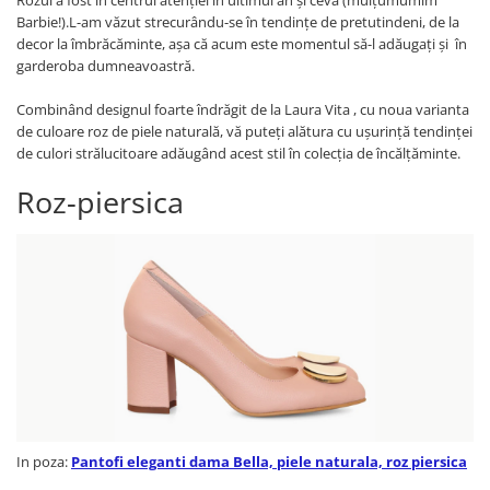
Rozul a fost în centrul atenției în ultimul an și ceva (mulțumumim
Barbie!).L-am văzut strecurându-se în tendințe de pretutindeni, de la
decor la îmbrăcăminte, așa că acum este momentul să-l adăugaţi şi în
garderoba dumneavoastră.
Combinând designul foarte îndrăgit de la Laura Vita , cu noua varianta
de culoare roz de piele naturală, vă puteți alătura cu ușurință tendinței
de culori strălucitoare adăugând acest stil în colecția de încălţăminte.
Roz-piersica
In poza:
Pantofi eleganti dama Bella, piele naturala, roz piersica