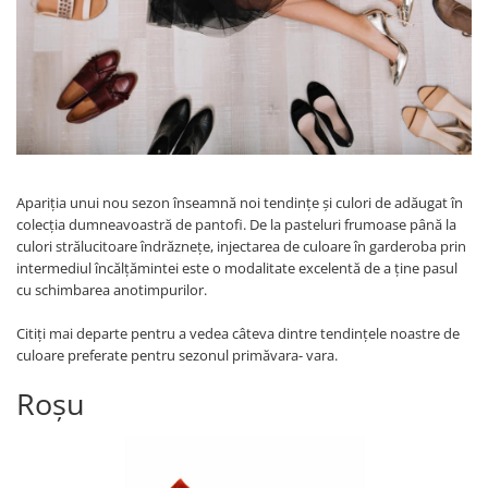
Menbur
INCALTAMINTE DAMA
SANDALE
NIKKY BY NICOLE
MOCASINI SI BALERINI
CASUAL
PANTOFI CASUAL
TAMARIS
DE SEARA
PANTOFI SPORT SI TENISI
ELEGANT
PANTOFI ELEGANTI
PAPUCI, SABOTI
SANDALE
PAPUCI
PAPUCI
Apariția unui nou sezon înseamnă noi tendințe și culori de adăugat în
BOTINE SI GHETE
SABOTI
colecția dumneavoastră de pantofi. De la pasteluri frumoase până la
CIZME
BOTINE SI GHETE
culori strălucitoare îndrăznețe, injectarea de culoare în garderoba prin
PALARII
BOCANCI
intermediul încălțămintei este o modalitate excelentă de a ține pasul
cu schimbarea anotimpurilor.
CASUAL
ELEGANT
Citiți mai departe pentru a vedea câteva dintre tendințele noastre de
OFFICE
culoare preferate pentru sezonul primăvara- vara.
SPORT
Roşu
CIZME
CASUAL
ELEGANT