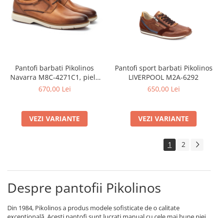
Pantofi barbati Pikolinos
Pantofi sport barbati Pikolinos
Navarra M8C-4271C1, piele
LIVERPOOL M2A-6292
naturala
670,00 Lei
650,00 Lei
VEZI VARIANTE
VEZI VARIANTE
1
2
Despre pantofii Pikolinos
Din 1984, Pikolinos a produs modele sofisticate de o calitate
excepțională. Acești pantofi sunt lucrați manual cu cele mai bune piei