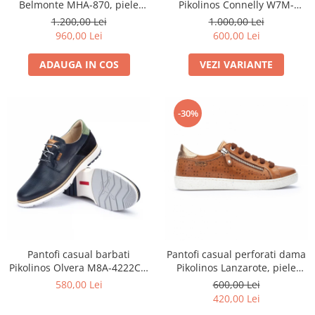
Belmonte MHA-870, piele
Pikolinos Connelly W7M-
naturala, neagra
9798,piele naturala
1.200,00 Lei
1.000,00 Lei
960,00 Lei
600,00 Lei
ADAUGA IN COS
VEZI VARIANTE
-30%
Pantofi casual barbati
Pantofi casual perforati dama
Pikolinos Olvera M8A-4222C1,
Pikolinos Lanzarote, piele
piele naturala, negri
naturala
580,00 Lei
600,00 Lei
420,00 Lei