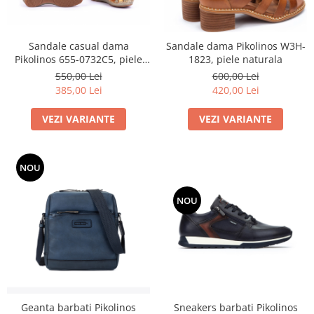
Sandale casual dama
Sandale dama Pikolinos W3H-
Pikolinos 655-0732C5, piele
1823, piele naturala
naturala
550,00 Lei
600,00 Lei
385,00 Lei
420,00 Lei
VEZI VARIANTE
VEZI VARIANTE
NOU
NOU
Sneakers barbati Pikolinos
Geanta barbati Pikolinos