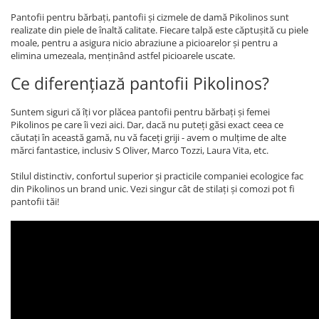
Pantofii pentru bărbați, pantofii și cizmele de damă Pikolinos sunt
realizate din piele de înaltă calitate. Fiecare talpă este căptușită cu piele
moale, pentru a asigura nicio abraziune a picioarelor și pentru a
elimina umezeala, menținând astfel picioarele uscate.
Ce diferențiază pantofii Pikolinos?
Suntem siguri că îți vor plăcea pantofii pentru bărbați și femei
Pikolinos pe care îi vezi aici. Dar, dacă nu puteți găsi exact ceea ce
căutați în această gamă, nu vă faceți griji - avem o mulțime de alte
mărci fantastice, inclusiv S Oliver, Marco Tozzi, Laura Vita, etc.
Stilul distinctiv, confortul superior și practicile companiei ecologice fac
din Pikolinos un brand unic. Vezi singur cât de stilați și comozi pot fi
pantofii tăi!