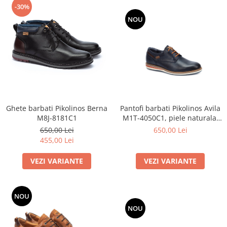
-30%
NOU
Pantofi barbati Pikolinos Avila
Ghete barbati Pikolinos Berna
M1T-4050C1, piele naturala,
M8J-8181C1
bleumarin
650,00 Lei
650,00 Lei
455,00 Lei
VEZI VARIANTE
VEZI VARIANTE
NOU
NOU