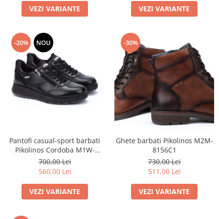
VEZI VARIANTE
VEZI VARIANTE
-20%
NOU
-30%
Pantofi casual-sport barbati
Ghete barbati Pikolinos M2M-
Pikolinos Cordoba M1W-
8156C1
6262C2
700,00 Lei
730,00 Lei
560,00 Lei
511,00 Lei
VEZI VARIANTE
VEZI VARIANTE