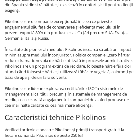
din Spania și din străinătate și excelează în confort și stil pentru clienții
exigenți.
Pikolinos este o companie excepțională în ceea ce privește
angajamentul său față de conservarea și eficiența mediului și în
prezent exportă 80% din produsele sale în țări precum SUA, Franța,
Germania, Italia și Rusia.
În calitate de pionier al mediului, Pikolinos încearcă să aibă un impact
minim asupra mediului înconjurător. Politica companiei „zero hârtie”
reduce dramatic nevoia de hârtie utilizată în procesele administrative.
Pikolinos are un program extins de reciclare, folosește hârtie fără clor
atunci când folosește hârtie și utilizează tăbăcire vegetală, coloranți pe
bază de apă și cleiuri fără solvenți.
Pikolinos este lider în explorarea certificărilor ISO în sistemele de
management al calității, precum și în sistemele de management de
mediu, ceea ce arată angajamentul companiei de a oferi produse de
cea mai înaltă calitate cu cea mai mare eficiență.
Caracteristici tehnice Pikolinos
Verificați articolele noastre Pikolinos și primiți transport gratuit la
fiecare comandă Pikolinos de peste 250 lei!