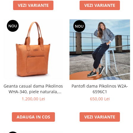
VEZI VARIANTE
VEZI VARIANTE
NOU
NOU
Geanta casual dama Pikolinos
Pantofi dama Pikolinos W2A-
WHA-340, piele naturala,
6596C1
nectar
1.200,00 Lei
650,00 Lei
ADAUGA IN COS
VEZI VARIANTE