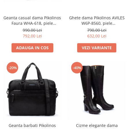
Menbur
INCALTAMINTE DAMA
SANDALE
NIKKY BY NICOLE
MOCASINI SI BALERINI
CASUAL
PANTOFI CASUAL
Geanta casual dama Pikolinos
Ghete dama Pikolinos AVILES
TAMARIS
DE SEARA
Faura WHA-618, piele
W6P-8560, piele
PANTOFI SPORT SI TENISI
naturala, nectar
naturala,negru
990,00 Lei
790,00 Lei
ELEGANT
PANTOFI ELEGANTI
792,00 Lei
632,00 Lei
PAPUCI, SABOTI
SANDALE
PAPUCI
PAPUCI
ADAUGA IN COS
VEZI VARIANTE
BOTINE SI GHETE
SABOTI
CIZME
BOTINE SI GHETE
-20%
-40%
PALARII
BOCANCI
CASUAL
ELEGANT
OFFICE
SPORT
CIZME
CASUAL
ELEGANT
Geanta barbati Pikolinos
Cizme elegante dama