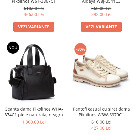
Pikolinos W6T-3867C1
Aldaya W8J-3541C3
610,00 Lei
560,00 Lei
366,00 Lei
392,00 Lei
VEZI VARIANTE
VEZI VARIANTE
NOU
-30%
Geanta dama Pikolinos WHA-
Pantofi casual cu siret dama
374C1 piele naturala, neagra
Pikolinos W3W-6979C1
1.300,00 Lei
610,00 Lei
427,00 Lei