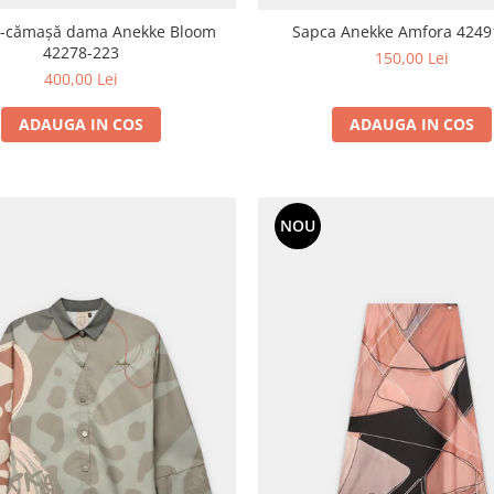
 -cămașă dama Anekke Bloom
Sapca Anekke Amfora 4249
42278-223
150,00 Lei
400,00 Lei
ADAUGA IN COS
ADAUGA IN COS
NOU