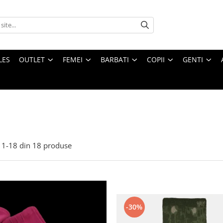
LES
OUTLET
FEMEI
BARBATI
COPII
GENTI
1-
18
din
18
produse
-30%