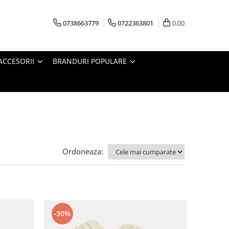
0738663779
0722363801
0,00
ACCESORII
BRANDURI POPULARE
Ordoneaza:
-30%