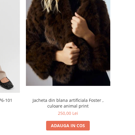
Jacheta din blana artificiala Foster ,
76-101
culoare animal print
250,00 Lei
ADAUGA IN COS