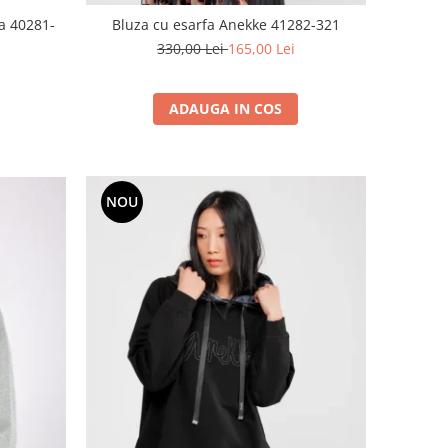
a 40281-
Bluza cu esarfa Anekke 41282-321
330,00 Lei
165,00 Lei
ADAUGA IN COS
NOU