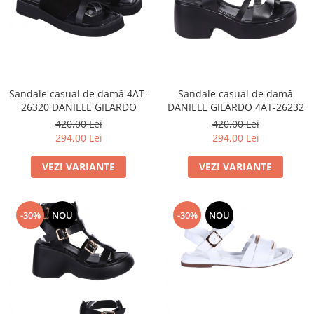
Menbur
INCALTAMINTE DAMA
SANDALE
NIKKY BY NICOLE
MOCASINI SI BALERINI
CASUAL
PANTOFI CASUAL
TAMARIS
DE SEARA
PANTOFI SPORT SI TENISI
ELEGANT
PANTOFI ELEGANTI
PAPUCI, SABOTI
Sandale casual de damă 4AT-
Sandale casual de damă
SANDALE
26320 DANIELE GILARDO
DANIELE GILARDO 4AT-26232
PAPUCI
PAPUCI
420,00 Lei
420,00 Lei
BOTINE SI GHETE
SABOTI
294,00 Lei
294,00 Lei
CIZME
BOTINE SI GHETE
VEZI VARIANTE
VEZI VARIANTE
PALARII
BOCANCI
CASUAL
ELEGANT
-30%
NOU
-30%
NOU
OFFICE
SPORT
CIZME
CASUAL
ELEGANT