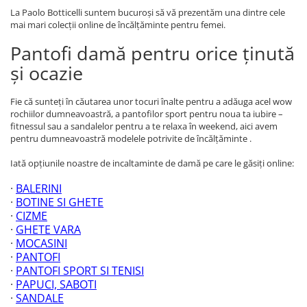
La Paolo Botticelli suntem bucuroşi să vă prezentăm una dintre cele
mai mari colecţii online de încălţăminte pentru femei.
Pantofi damă pentru orice ținută
și ocazie
Fie că sunteţi în căutarea unor tocuri înalte pentru a adăuga acel wow
rochiilor dumneavoastră, a pantofilor sport pentru noua ta iubire –
fitnessul sau a sandalelor pentru a te relaxa în weekend, aici avem
pentru dumneavoastră modelele potrivite de încălţăminte .
Iată opţiunile noastre de incaltaminte de damă pe care le găsiţi online:
·
BALERINI
·
BOTINE SI GHETE
·
CIZME
·
GHETE VARA
·
MOCASINI
·
PANTOFI
·
PANTOFI SPORT SI TENISI
·
PAPUCI, SABOTI
·
SANDALE