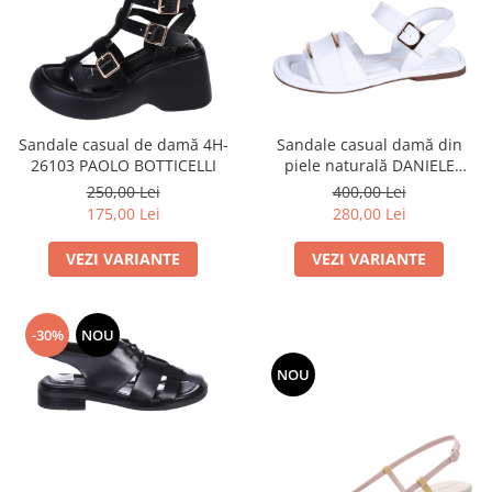
Sandale casual de damă 4H-
Sandale casual damă din
26103 PAOLO BOTTICELLI
piele naturală DANIELE
GILARDO 4AT-26258
250,00 Lei
400,00 Lei
175,00 Lei
280,00 Lei
VEZI VARIANTE
VEZI VARIANTE
-30%
NOU
NOU