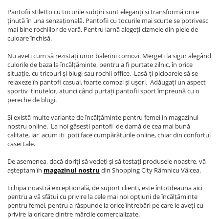
Pantofii stiletto cu tocurile subţiri sunt eleganţi şi transformă orice
ţinută în una senzaţională. Pantofii cu tocurile mai scurte se potrivesc
mai bine rochiilor de vară. Pentru iarnă alegeţi cizmele din piele de
culoare închisă.
Nu aveţi cum să rezistaţi unor balerini comozi. Mergeţi la sigur alegând
culorile de baza la încălţăminte, pentru a fi purtate zilnic, în orice
situaţie, cu tricouri şi blugi sau rochii office. Lasă-ţi picioarele să se
relaxeze în pantofi casual, foarte comozi şi uşori. Adăugaţi un aspect
sportiv ţinutelor, atunci când purtaţi pantofii sport împreună cu o
pereche de blugi.
Și există multe variante de încălțăminte pentru femei in magazinul
nostru online. La noi găsesti pantofi de damă de cea mai bună
calitate, iar acum iti poti face cumpărăturile online, chiar din confortul
casei tale.
De asemenea, dacă doriţi să vedeţi şi să testaţi produsele noastre, vă
aşteptam în
magazinul nostru
din Shopping City Râmnicu Vâlcea.
Echipa noastră excepțională, de suport clienți, este întotdeauna aici
pentru a vă sfătui cu privire la cele mai noi opțiuni de încălțăminte
pentru femei, pentru a răspunde la orice întrebări pe care le aveți cu
privire la oricare dintre mărcile comercializate.