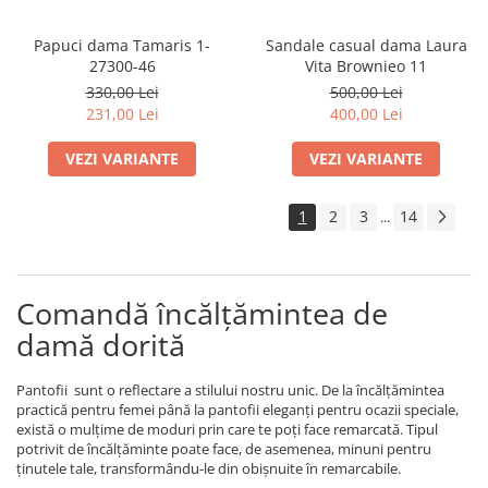
Papuci dama Tamaris 1-
Sandale casual dama Laura
27300-46
Vita Brownieo 11
330,00 Lei
500,00 Lei
231,00 Lei
400,00 Lei
VEZI VARIANTE
VEZI VARIANTE
1
2
3
14
...
Comandă încălțămintea de
damă dorită
Pantofii sunt o reflectare a stilului nostru unic. De la încălţămintea
practică pentru femei până la pantofii eleganţi pentru ocazii speciale,
există o mulţime de moduri prin care te poţi face remarcată. Tipul
potrivit de încălţăminte poate face, de asemenea, minuni pentru
ţinutele tale, transformându-le din obişnuite în remarcabile.