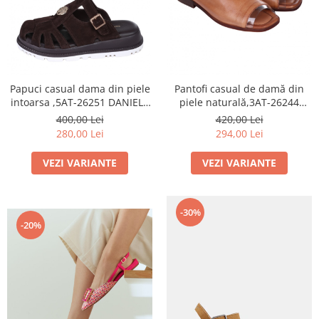
Papuci casual dama din piele
Pantofi casual de damă din
intoarsa ,5AT-26251 DANIELE
piele naturală,3AT-26244
GILARDO
DANIELE GILARDO
400,00 Lei
420,00 Lei
280,00 Lei
294,00 Lei
VEZI VARIANTE
VEZI VARIANTE
-30%
-20%