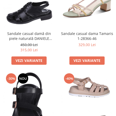
Sandale casual dama Tamaris
Sandale casual damă din
1-28366-46
piele naturală DANIELE
GILARDO 4AT-26242
329,00 Lei
450,00 Lei
315,00 Lei
VEZI VARIANTE
VEZI VARIANTE
-30%
NOU
-40%