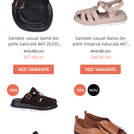
Sandale casual damă din
Sandale casual dama din
piele naturală 4AT-26235
piele întoarsă naturală,4AT-
DANIELE GILARDO
26250 DANIELE GILARDO
410,00 Lei
410,00 Lei
287,00 Lei
246,00 Lei
VEZI VARIANTE
VEZI VARIANTE
-30%
-30%
NOU