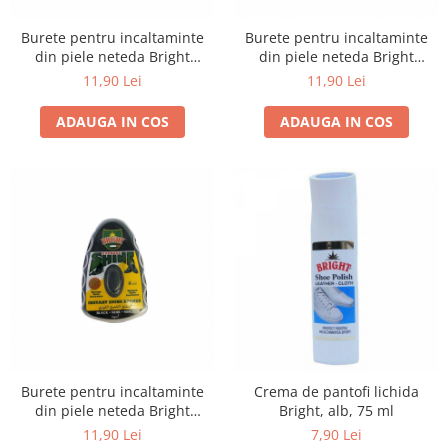
Burete pentru incaltaminte
Burete pentru incaltaminte
din piele neteda Bright
din piele neteda Bright
Expess Shine, incolor, 6 ml
Expess Shine, maro, 6 ml
11,90 Lei
11,90 Lei
ADAUGA IN COS
ADAUGA IN COS
Burete pentru incaltaminte
Crema de pantofi lichida
din piele neteda Bright
Bright, alb, 75 ml
Expess Shine, negru, 6 ml
11,90 Lei
7,90 Lei