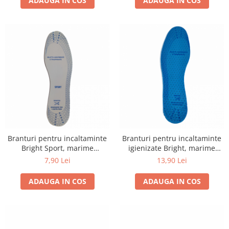
ADAUGA IN COS
ADAUGA IN COS
Branturi pentru incaltaminte
Branturi pentru incaltaminte
Bright Sport, marime
igienizate Bright, marime
universala
universala
7,90 Lei
13,90 Lei
ADAUGA IN COS
ADAUGA IN COS