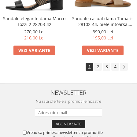
Sandale elegante dama Marco
Sandale casual dama Tamaris
Tozzi 2-28203-42
-28102-44, piele intoarsa,
nude
270,00 Lei
390,00 Lei
216,00 Lei
195,00 Lei
VEZI VARIANTE
VEZI VARIANTE
1
2
3
4
NEWSLETTER
Nu rata ofertele si promotiile noastre
Vreau sa primesc newsletter cu promotiile