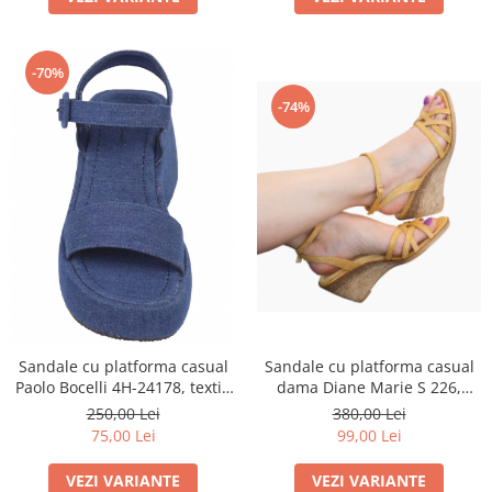
-70%
-74%
Sandale cu platforma casual
Sandale cu platforma casual
dama Diane Marie S 226,
Paolo Bocelli 4H-24178, textil,
piele naturala
bleumarin
380,00 Lei
250,00 Lei
99,00 Lei
75,00 Lei
VEZI VARIANTE
VEZI VARIANTE