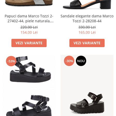
Menbur
INCALTAMINTE DAMA
SANDALE
NIKKY BY NICOLE
MOCASINI SI BALERINI
CASUAL
PANTOFI CASUAL
Papuci dama Marco Tozzi 2-
Sandale elegante dama Marco
TAMARIS
DE SEARA
27402-44, piele naturala,
Tozzi 2-28208-44
PANTOFI SPORT SI TENISI
bronz
220,00 Lei
330,00 Lei
ELEGANT
PANTOFI ELEGANTI
154,00 Lei
165,00 Lei
PAPUCI, SABOTI
SANDALE
PAPUCI
PAPUCI
VEZI VARIANTE
VEZI VARIANTE
BOTINE SI GHETE
SABOTI
CIZME
BOTINE SI GHETE
-30%
NOU
-53%
PALARII
BOCANCI
CASUAL
ELEGANT
OFFICE
SPORT
CIZME
CASUAL
ELEGANT