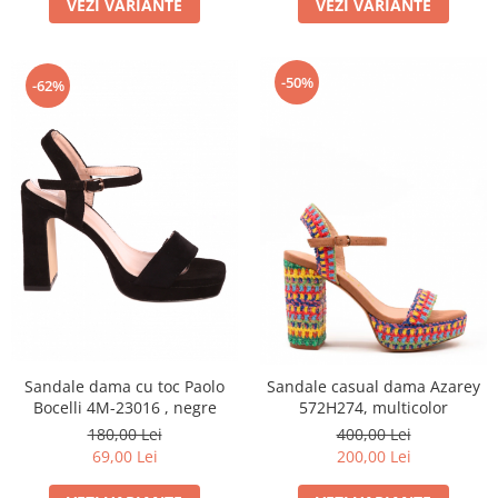
VEZI VARIANTE
VEZI VARIANTE
-50%
-62%
Sandale dama cu toc Paolo
Sandale casual dama Azarey
Bocelli 4M-23016 , negre
572H274, multicolor
180,00 Lei
400,00 Lei
69,00 Lei
200,00 Lei