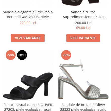
Sandale elegante cu toc Paolo
Sandale cu toc
Botticelli 4M-23008, piele
supradimensionat Paolo
ecologica, verzi
Botticelli 4M-23009, negre
220,00 Lei
200,00 Lei
69,00 Lei
VEZI VARIANTE
VEZI VARIANTE
-50%
NOU
-50%
Papuci casual dama S.OLIVER
Sandale de ocazie S.Oliver
27203, piele ecologica, negri
28323 piele ecologica, auriu