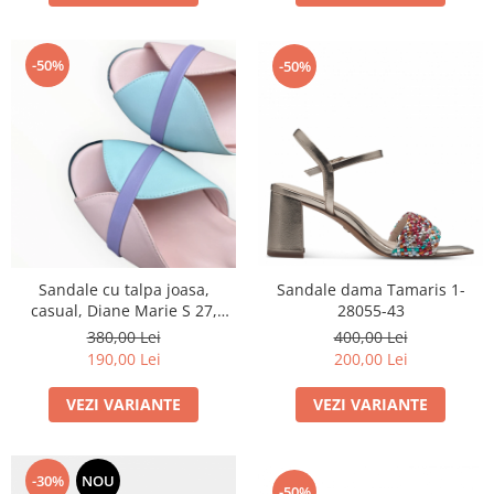
-50%
-50%
Sandale cu talpa joasa,
Sandale dama Tamaris 1-
casual, Diane Marie S 27,
28055-43
piele naturala
380,00 Lei
400,00 Lei
190,00 Lei
200,00 Lei
VEZI VARIANTE
VEZI VARIANTE
-30%
NOU
-50%