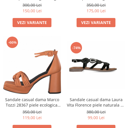
300,00 Lei
350,00 Lei
150,00 Lei
175,00 Lei
VEZI VARIANTE
VEZI VARIANTE
-66%
-74%
Sandale casual dama Marco
Sandale casual dama Laura
Tozzi 28367 piele ecologica,
Vita Florence piele naturala cu
talpa supradimensionata,
strasuri, negre
350,00 Lei
380,00 Lei
portocaliu
119,00 Lei
99,00 Lei