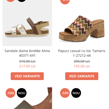
Sandale dama Anekke Alma
Papuci casual cu toc Tamaris
40371-691
1-27212-44
310,00 Lei
390,00 Lei
217,00 Lei
195,00 Lei
VEZI VARIANTE
VEZI VARIANTE
-50%
NOU
-53%
NOU