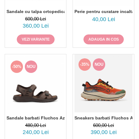
Sandale cu talpa ortopedica Fluchos Leza 2135, piele naturala
Perie pentru curatare incaltami
600,00 Lei
40,00 Lei
360,00 Lei
VEZI VARIANTE
ADAUGA IN COS
-35%
NOU
-50%
NOU
Sandale barbati Fluchos Azores F2197, piele naturala
Sneakers barbati Fluchos AT 1
480,00 Lei
600,00 Lei
240,00 Lei
390,00 Lei