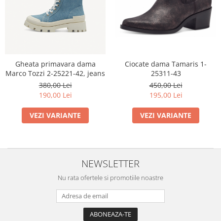
Menbur
INCALTAMINTE DAMA
SANDALE
NIKKY BY NICOLE
MOCASINI SI BALERINI
CASUAL
PANTOFI CASUAL
TAMARIS
DE SEARA
PANTOFI SPORT SI TENISI
ELEGANT
PANTOFI ELEGANTI
Ciocate dama Tamaris 1-
Gheata primavara dama
PAPUCI, SABOTI
SANDALE
25311-43
Marco Tozzi 2-25221-42, jeans
PAPUCI
PAPUCI
450,00 Lei
380,00 Lei
BOTINE SI GHETE
SABOTI
195,00 Lei
190,00 Lei
CIZME
BOTINE SI GHETE
VEZI VARIANTE
VEZI VARIANTE
PALARII
BOCANCI
CASUAL
ELEGANT
OFFICE
NEWSLETTER
SPORT
Nu rata ofertele si promotiile noastre
CIZME
CASUAL
ELEGANT