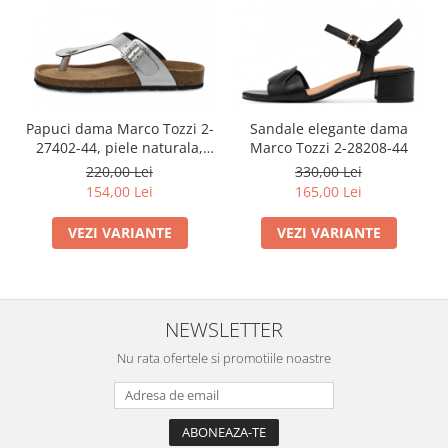
Papuci dama Marco Tozzi 2-
Sandale elegante dama
27402-44, piele naturala,
Marco Tozzi 2-28208-44
bronz
220,00 Lei
330,00 Lei
154,00 Lei
165,00 Lei
VEZI VARIANTE
VEZI VARIANTE
NEWSLETTER
Nu rata ofertele si promotiile noastre