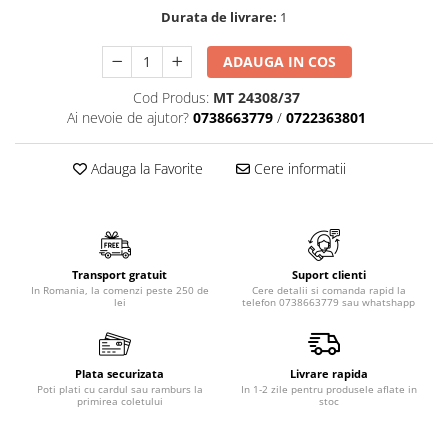
Durata de livrare:
1
ADAUGA IN COS
Cod Produs:
MT 24308/37
Ai nevoie de ajutor?
0738663779
/
0722363801
Adauga la Favorite
Cere informatii
Transport gratuit
Suport clienti
In Romania, la comenzi peste 250 de
Cere detalii si comanda rapid la
lei
telefon 0738663779 sau whatshapp
Plata securizata
Livrare rapida
Poti plati cu cardul sau ramburs la
In 1-2 zile pentru produsele aflate in
primirea coletului
stoc