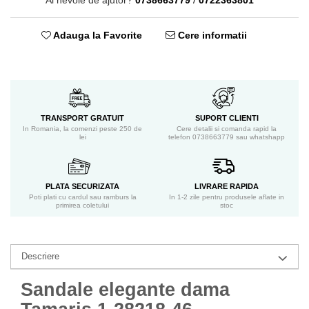
Ai nevoie de ajutor?
0738663779
/
0722363801
Adauga la Favorite
Cere informatii
TRANSPORT GRATUIT
SUPORT CLIENTI
In Romania, la comenzi peste 250 de
Cere detalii si comanda rapid la
lei
telefon 0738663779 sau whatshapp
PLATA SECURIZATA
LIVRARE RAPIDA
Poti plati cu cardul sau ramburs la
In 1-2 zile pentru produsele aflate in
primirea coletului
stoc
Descriere
Sandale elegante dama