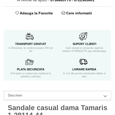
Ai nevoie de ajutor?
0738663779
/
0722363801
Adauga la Favorite
Cere informatii
TRANSPORT GRATUIT
SUPORT CLIENTI
In Romania, la comenzi peste 250 de
Cere detalii si comanda rapid la
lei
telefon 0738663779 sau whatshapp
PLATA SECURIZATA
LIVRARE RAPIDA
Poti plati cu cardul sau ramburs la
In 1-2 zile pentru produsele aflate in
primirea coletului
stoc
Descriere
Sandale casual dama Tamaris