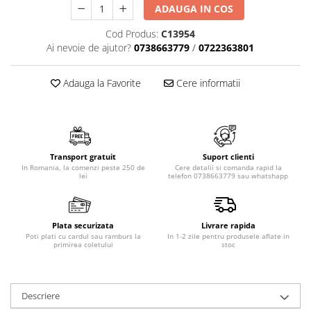
ADAUGA IN COS
Cod Produs:
C13954
Ai nevoie de ajutor?
0738663779
/
0722363801
Adauga la Favorite
Cere informatii
Transport gratuit
Suport clienti
In Romania, la comenzi peste 250 de
Cere detalii si comanda rapid la
lei
telefon 0738663779 sau whatshapp
Plata securizata
Livrare rapida
Poti plati cu cardul sau ramburs la
In 1-2 zile pentru produsele aflate in
primirea coletului
stoc
Descriere