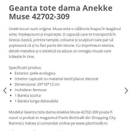
Geanta tote dama Anekke
Muse 42702-309
Unele locuri sunt origine. Muse este o călătorie înapoi în leagănul
artei, înțelepciunii și inspirației. O capsulă care te transportă în
Grecia clasică, printre temple, coloane și sculpturi care par să
șoptească că și tu faci parte din istorie. Cu imprimeuri eterice,
detalii metalice și o estetică ce aduce un omagiu muzei care
trăiește în tine.
Specificatii produs:
Exterior: piele ecologica
Interior captusit cu material textil placut decorat
Dimensiune: 29*18*12 cm
Inchidere: fermoar
1 Bareta scurta
1 Bareta lunga detasabila
Modelul Geanta tote dama Anekke Muse 42702-309 poate fi
vazut si probat in magazinul Paolo Botticelli din Shopping City
Ramnicu Valcea si comandat online pe www.pbotticelli.ro