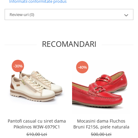
Informatii conformitate produs
Review-uri
(0)
RECOMANDARI
-30%
-40%
Mocasini dama Fluchos
Pantofi casual cu siret dama
Bruni F2156, piele naturala
Pikolinos W3W-6979C1
500,00 Lei
610,00 Lei