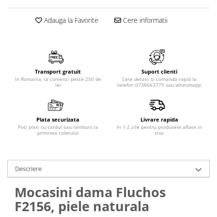
Adauga la Favorite
Cere informatii
Transport gratuit
Suport clienti
In Romania, la comenzi peste 250 de
Cere detalii si comanda rapid la
lei
telefon 0738663779 sau whatshapp
Plata securizata
Livrare rapida
Poti plati cu cardul sau ramburs la
In 1-2 zile pentru produsele aflate in
primirea coletului
stoc
Descriere
Mocasini dama Fluchos
F2156, piele naturala