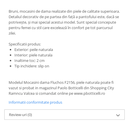
Bruni, mocasini de dama realizate din piele de calitate superioara.
Detaliul decorativ de pe partea din față a pantofului este, dacă se
potrivește, și mai special acestui model. Sunt special concepute
pentru femei cu stil care excelează în confort pe tot parcursul
zilei.
Specificatii produs:
Exterior: peile naturala
Interior: piele naturala
Inaltime toc: 2 cm
Tip inchidere: slip on
Modelul Mocasini dama Fluchos F2156, piele naturala poate fi
vazut si probat in magazinul Paolo Botticelli din Shopping City
Ramncu Valcea si comandat online pe www.pbotticelli.ro
Informatii conformitate produs
Review-uri
(0)