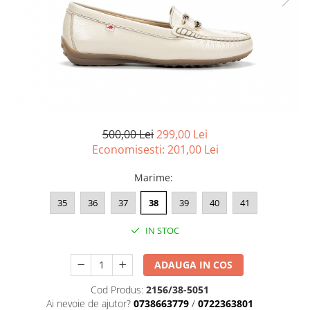
Menbur
INCALTAMINTE DAMA
SANDALE
NIKKY BY NICOLE
MOCASINI SI BALERINI
CASUAL
PANTOFI CASUAL
TAMARIS
DE SEARA
PANTOFI SPORT SI TENISI
ELEGANT
PANTOFI ELEGANTI
PAPUCI, SABOTI
SANDALE
PAPUCI
PAPUCI
BOTINE SI GHETE
SABOTI
500,00 Lei
299,00 Lei
Economisesti:
201,00
Lei
CIZME
BOTINE SI GHETE
PALARII
BOCANCI
Marime
:
CASUAL
35
36
37
38
39
40
41
ELEGANT
OFFICE
IN STOC
SPORT
CIZME
ADAUGA IN COS
CASUAL
Cod Produs:
2156/38-5051
ELEGANT
Ai nevoie de ajutor?
0738663779
/
0722363801