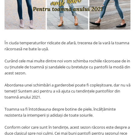
Menbur
INCALTAMINTE DAMA
SANDALE
NIKKY BY NICOLE
MOCASINI SI BALERINI
CASUAL
PANTOFI CASUAL
TAMARIS
DE SEARA
PANTOFI SPORT SI TENISI
ELEGANT
PANTOFI ELEGANTI
PAPUCI, SABOTI
SANDALE
În ciuda temperaturilor ridicate de afară, trecerea de la vară la toamna
PAPUCI
PAPUCI
răcoroasă ne bate la uşă.
BOTINE SI GHETE
SABOTI
Curând cele mai multe dintre noi vom schimba rochiile răcoroase de in
CIZME
BOTINE SI GHETE
cu ţinutele de toamnă şi sandalele cu breteluţe cu pantofii la modă din
PALARII
acest sezon.
BOCANCI
CASUAL
Abordarea unei schimbări a garderobei poate fi copleşitoare, dar nu vă
ELEGANT
temeţi! Suntem aici pentru a vă ajuta cu tendinţele pantofilor din
toamnă anului 2021.
OFFICE
SPORT
Toamna va fi întotdeauna despre botine de piele, încălţăminte
CIZME
rezistenta la intemperii şi adidaşi de toate soiurile.
CASUAL
Conform celor care sunt în tendinţe, acest sezon răcoros este despre a
ELEGANT
duce clasicul spre noi culmi. Cei mai buni pantofi pentru sezonul rece