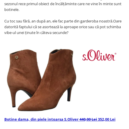
sezonul rece primul obiect de încălţăminte care ne vine în minte sunt
botinele.
Cu toc sau fără, an după an, ele fac parte din garderoba noastră.Oare
datorită faptului că se asortează la aproape orice sau că pot schimba
vibe-ul unei ţinute în câteva secunde?
Botine dama, din piele intoarsa S.Oliver
440,00 Lei
352,00 Lei