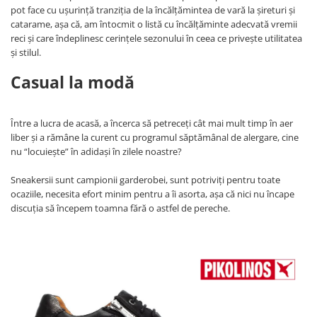
pot face cu uşurinţă tranziţia de la încălţămintea de vară la şireturi şi
catarame, aşa că, am întocmit o listă cu încălţăminte adecvată vremii
reci şi care îndeplinesc cerinţele sezonului în ceea ce priveşte utilitatea
şi stilul.
Casual la modă
Între a lucra de acasă, a încerca să petreceţi cât mai mult timp în aer
liber şi a rămâne la curent cu programul săptămânal de alergare, cine
nu “locuieşte” în adidaşi în zilele noastre?
Sneakersii sunt campionii garderobei, sunt potriviţi pentru toate
ocaziile, necesita efort minim pentru a îi asorta, aşa că nici nu încape
discuţia să începem toamna fără o astfel de pereche.