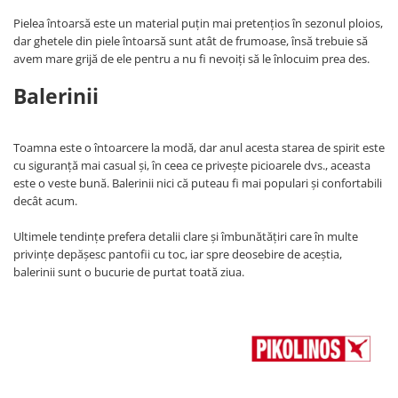
Pielea întoarsă este un material puţin mai pretenţios în sezonul ploios,
dar ghetele din piele întoarsă sunt atât de frumoase, însă trebuie să
avem mare grijă de ele pentru a nu fi nevoiți să le înlocuim prea des.
Balerinii
Toamna este o întoarcere la modă, dar anul acesta starea de spirit este
cu siguranţă mai casual şi, în ceea ce priveşte picioarele dvs., aceasta
este o veste bună. Balerinii nici că puteau fi mai populari şi confortabili
decât acum.
Ultimele tendinţe prefera detalii clare şi îmbunătăţiri care în multe
privinţe depăşesc pantofii cu toc, iar spre deosebire de aceştia,
balerinii sunt o bucurie de purtat toată ziua.