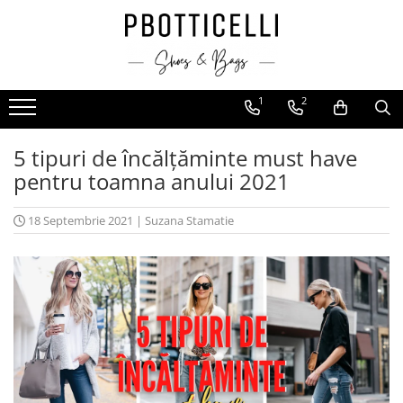
COLECTIA NOUA
OUTLET
FEMEI
BARBATI
COPII
GENTI
ACCESORII
BRANDURI POPULARE
ACCESORII
ACCESORII
BALERINI
MOCASINI
BAIETI
GENTI BARBATI
ACCESORII PENTRU PAR
Diane Marie
1
2
MANUSI
MANUSI
GHETE VARA
PANTOFI SPORT SI TENISI
FETE
GENTI DAMA
ACCESORII PLAJA
Fluchos
GENTI BARBATI
GENTI BARBATI
5 tipuri de încălțăminte must have
MOCASINI
SPORT
CANI PORTELAN
Laura Vita
pentru toamna anului 2021
GENTI DAMA
GENTI DAMA
TENISI
PANTOFI
CURELE
Marco Tozzi
PANTOFI
HAINE
INCALTAMINTE BARBATI
CASUAL
ESARFE/ FULARE
Paolo Botticelli
18 Septembrie 2021
|
Suzana Stamatie
CASUAL
INCALTAMINTE BARBATI
INCALTAMINTE COPII
DE SEARA
INGRIJIRE SI INTRETINERE
Pikolinos
DE SEARA
INCALTAMINTE
ELEGANT
PANTOFI SPORT SI TENISI
INCALTAMINTE DAMA
Regarde le Ciel
ELEGANT
MIREASA
MANUSI
PANTOFI CLASICI SI MOCASINI
s.Oliver
OFFICE
OFFICE
SANDALE
PALARII
Anekke
PAPUCI
STILETTO
PAPUCI
PANDATIVE
Azarey
PANTOFI SPORT SI TENISI
SANDALE
GHETE SI BOCANCI
PORTOFELE
CONPHOL
INCALTAMINTE COPII
SPORT
GHETE
UMBRELE
TENISI