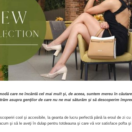
e modă care ne încântă cel mai mult şi, de aceea, suntem mereu în căutare
ntrăm asupra genţilor de care nu ne mai săturăm şi să descoperim împre
operiri cool şi accesibile, la geanta de lucru perfectă până la eroul de zi cu 
acum şi să le aveţi în dulap pentru totdeauna şi care vă vor satisface pofta şi