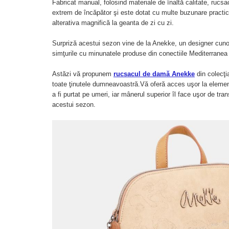
Fabricat manual, folosind materiale de înaltă calitate, rucsac
extrem de încăpător şi este dotat cu multe buzunare practice
alterativa magnifică la geanta de zi cu zi.
Surpriză acestui sezon vine de la Anekke, un designer cunos
simţurile cu minunatele produse din conectiile Mediterrane
Astăzi vă propunem
rucsacul de damă Anekke
din colecţi
toate ţinutele dumneavoastră.Vă oferă acces uşor la elemente
a fi purtat pe umeri, iar mânerul superior îl face uşor de tra
acestui sezon.