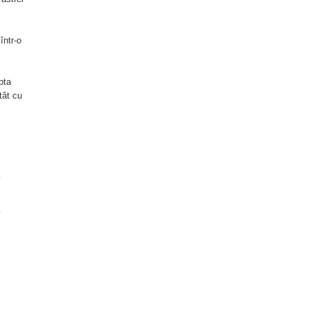
într-o
pta
tât cu