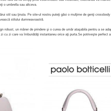
neţi o umbrella sau altceva.
ărui stil sau ţinuta. Pe site-ul nostru puteţi găsi o mulţime de genţi crossbody 
ivească stilului dumneavoastră.
gn robust, un mâner de prindere şi o curea de umăr ataşabila pentru a se ada
zi cu zi care va îmbunătăţi instantaneu orice aţi purta.Se potriveşte perfect a