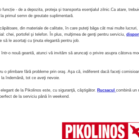
funcție - de a depozita, proteja şi transporta esenţialul zilnic.Ca atare, trebu
la primul semn de greutate suplimentară.
căpătoare, din materiale de calitate, în care puteţi băga cât mai multe lucruri, 
l: chei, portofel şi telefon. În plus, mulţimea de genţi pentru serviciu,
dispon
 să le asortaţi cu ţinuta elegantă pentru job.
i într-o nouă geantă, atunci vă invităm să aruncaţi o privire asupra câtorva mo
ru o plimbare fără probleme prin oraş. Aşa că, indiferent dacă faceţi comisioa
, la îndemână, tot ce aveţi nevoie.
n elegant de la Pikolinos este, cu siguranţă, câştigător.
Rucsacul
combină un 
 perfect de la serviciu până în weekend.