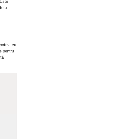
 Este
te o
i
potrivi cu
e pentru
ită