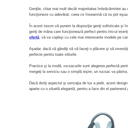
Genţile, chiar mai mult decât majoritatea îmbrăcămintei au o 
funcţioneze cu adevărat, ceea ce înseamnă că nu pot eşua 
În acest sezon vă punem la dispoziţie genţi sofisticate şi în
genţi de mâna care funcţionează perfect pentru trio-ul esenția
ofertă
, vă va copleşi cu cele mai interesante modele pe care
Aşadar, dacă vă gândiţi să vă faceţi o plăcere şi să investiţ
perfecte pentru toate stilurile.
Practice şi la modă, rucsacurile sunt alegerea perfectă pent
mergeţi la serviciu sau o simplă ieşire, un rucsac va păstra
Dacă doriţi aspectul şi senzaţia de lux a pielii, acest desig
aparte cu o siluetă elegantă, pentru a face din el partenerul