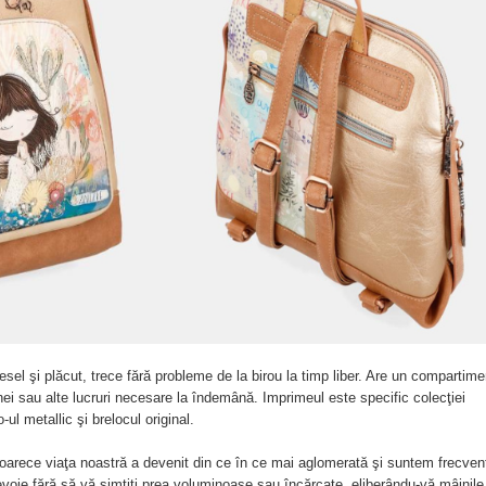
vesel şi plăcut, trece fără probleme de la birou la timp liber. Are un compartime
chei sau alte lucruri necesare la îndemână. Imprimeul este specific colecţiei
ul metallic şi brelocul original.
oarece viaţa noastră a devenit din ce în ce mai aglomerată şi suntem frecven
evoie fără să vă simţiţi prea voluminoase sau încărcate, eliberându-vă mâinile 