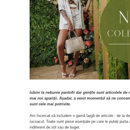
Menbur
SANDALE
MOCASINI SI BALERINI
NIKKY BY NICOLE
CASUAL
PANTOFI CASUAL
DE SEARA
TAMARIS
PANTOFI SPORT SI TENISI
ELEGANT
PANTOFI ELEGANTI
PAPUCI, SABOTI
SANDALE
PAPUCI
PAPUCI
BOTINE SI GHETE
SABOTI
CIZME
BOTINE SI GHETE
PALARII
BOCANCI
CASUAL
ELEGANT
OFFICE
SPORT
Iubim la nebunie pantofii dar genţile sunt articolele d
mai noi apariţii. Aşadar, a venit momentul să ne conce
CIZME
sunt cele mai potrivite.
CASUAL
ELEGANT
Am încercat să includem o gamă largă de articole - de la desc
rucsacul. Toate sunt piese esenţiale pe care le puteţi purta 
indiferent de stil sau de buget.