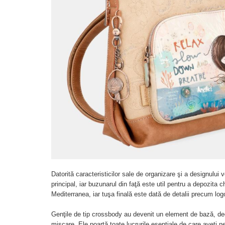
Datorită caracteristicilor sale de organizare şi a designului 
principal, iar buzunarul din faţă este util pentru a depozita 
Mediterranea, iar tuşa finală este dată de detalii precum logo-
Genţile de tip crossbody au devenit un element de bază, de
mişcare. Ele poartă toate lucrurile esenţiale de care aveţi n