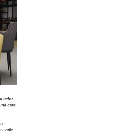
a celor
ună care
zi -
 nevoile