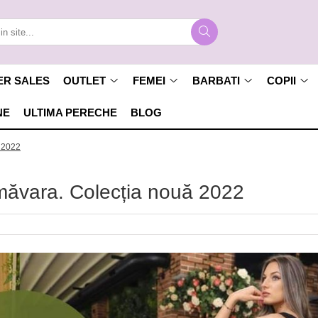
ER SALES
OUTLET
FEMEI
BARBATI
COPII
NE
ULTIMA PERECHE
BLOG
ă 2022
imăvara. Colecția nouă 2022