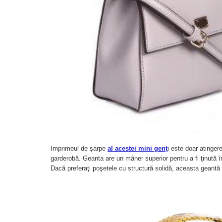
Imprimeul de şarpe
al acestei mini genţ
i este doar atinger
garderobă. Geanta are un mâner superior pentru a fi ţinută în
Dacă preferaţi poşetele cu structură solidă, aceasta geantă 