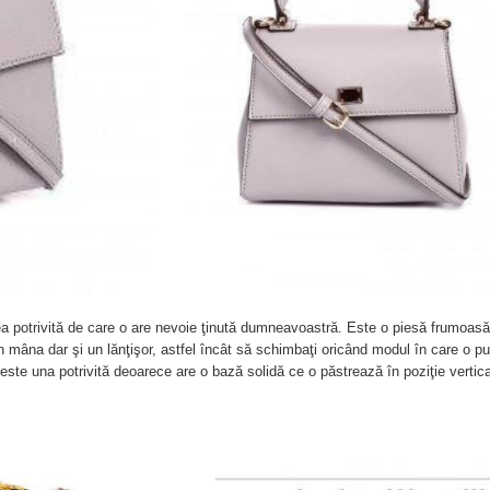
ea potrivită de care o are nevoie ţinută dumneavoastră. Este o piesă frumoasă
 mâna dar şi un lănţişor, astfel încât să schimbaţi oricând modul în care o pur
este una potrivită deoarece are o bază solidă ce o păstrează în poziţie vertica