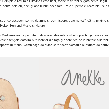
ul din piele naturală Pikolinos este uşor, foarte rezistent şi gata pentru ieşiri.
 pentru telefon, chei şi alte bunuri necesare.Are o superbă culoare bleu şi es
cut de accesorii pentru doamne şi domnişoare, care ne va încânta privirile ş
a Relax, Fun and Music şi Nature.
a Mediterranea ce permite o abordare relaxantă a stilului practic şi care se va 
le esenţiale datorită buzunarelor din faţă şi spate.Are două bretele ajustabil
nsportat în mână. Combinaţia de culori este foarte versatila şi extrem de potriv