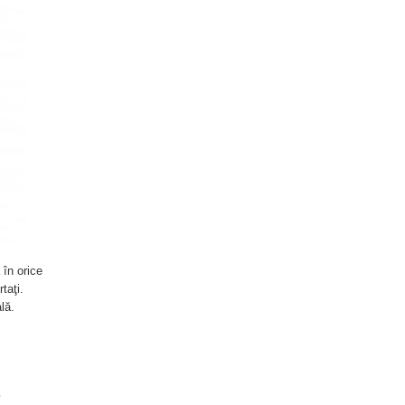
 în orice
taţi.
lă.