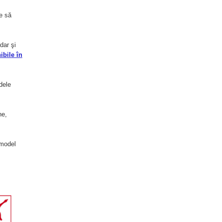
ie să
dar şi
ibile în
dele
ne,
model