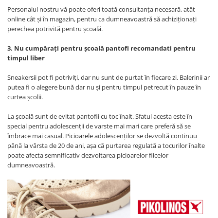
Personalul nostru vă poate oferi toată consultanța necesară, atât
online cât și în magazin, pentru ca dumneavoastră să achiziționați
perechea potrivită pentru școală.
3. Nu cumpăraţi pentru şcoală pantofi recomandati pentru
timpul liber
Sneakersii pot fi potriviţi, dar nu sunt de purtat în fiecare zi. Balerinii ar
putea fi o alegere bună dar nu şi pentru timpul petrecut în pauze în
curtea şcolii.
La școală sunt de evitat pantofii cu toc înalt. Sfatul acesta este în
special pentru adolescenții de varste mai mari care preferă să se
îmbrace mai casual. Picioarele adolescenților se dezvoltă continuu
până la vârsta de 20 de ani, așa că purtarea regulată a tocurilor înalte
poate afecta semnificativ dezvoltarea picioarelor fiicelor
dumneavoastră.