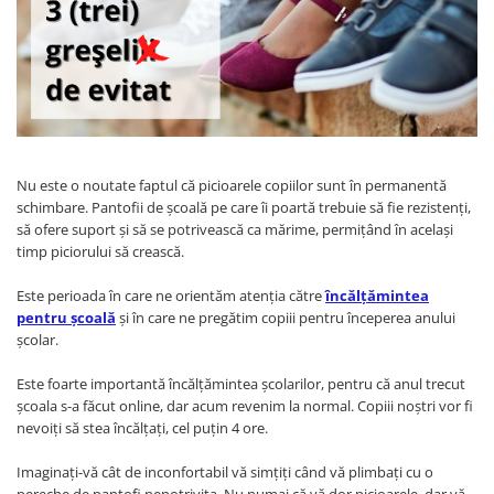
Menbur
INCALTAMINTE DAMA
SANDALE
NIKKY BY NICOLE
MOCASINI SI BALERINI
CASUAL
PANTOFI CASUAL
TAMARIS
DE SEARA
PANTOFI SPORT SI TENISI
ELEGANT
PANTOFI ELEGANTI
PAPUCI, SABOTI
SANDALE
PAPUCI
PAPUCI
Nu este o noutate faptul că picioarele copiilor sunt în permanentă
BOTINE SI GHETE
SABOTI
schimbare. Pantofii de şcoală pe care îi poartă trebuie să fie rezistenţi,
să ofere suport şi să se potrivească ca mărime, permiţând în acelaşi
CIZME
BOTINE SI GHETE
timp piciorului să crească.
PALARII
BOCANCI
Este perioada în care ne orientăm atenţia către
încălţămintea
CASUAL
pentru şcoală
şi în care ne pregătim copiii pentru începerea anului
ELEGANT
școlar.
OFFICE
Este foarte importantă încălțămintea școlarilor, pentru că anul trecut
SPORT
școala s-a făcut online, dar acum revenim la normal. Copiii noștri vor fi
CIZME
nevoiți să stea încălțați, cel puțin 4 ore.
CASUAL
Imaginați-vă cât de inconfortabil vă simțiți când vă plimbați cu o
ELEGANT