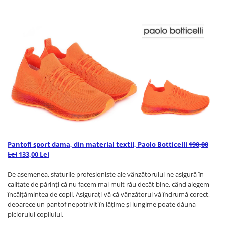
Pantofi sport dama, din material textil, Paolo Botticelli
190,00
Lei
133,00 Lei
De asemenea, sfaturile profesioniste ale vânzătorului ne asigură în
calitate de părinţi că nu facem mai mult rău decât bine, când alegem
încălțămintea de copii. Asiguraţi-vă că vânzătorul vă îndrumă corect,
deoarece un pantof nepotrivit în lăţime şi lungime poate dăuna
piciorului copilului.