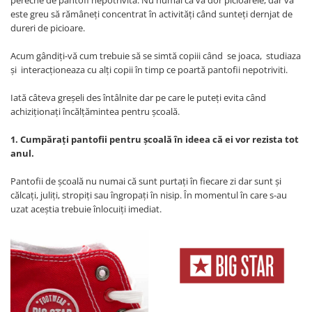
pereche de pantofi nepotrivita. Nu numai că vă dor picioarele, dar vă
este greu să rămâneți concentrat în activități când sunteți dernjat de
dureri de picioare.
Acum gândiți-vă cum trebuie să se simtă copiii când se joaca, studiaza
și interacționeaza cu alți copii în timp ce poartă pantofii nepotriviti.
Iată câteva greşeli des întâlnite dar pe care le puteţi evita când
achiziționați încălțămintea pentru școală.
1. Cumpărați pantofii pentru şcoală în ideea că ei vor rezista tot
anul.
Pantofii de şcoală nu numai că sunt purtaţi în fiecare zi dar sunt şi
călcaţi, juliţi, stropiţi sau îngropaţi în nisip. În momentul în care s-au
uzat aceştia trebuie înlocuiţi imediat.