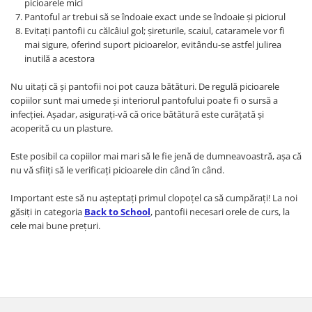
picioarele mici
Pantoful ar trebui să se îndoaie exact unde se îndoaie şi piciorul
Evitaţi pantofii cu călcâiul gol; şireturile, scaiul, cataramele vor fi
mai sigure, oferind suport picioarelor, evitându-se astfel julirea
inutilă a acestora
Nu uitaţi că şi pantofii noi pot cauza bătături. De regulă picioarele
copiilor sunt mai umede şi interiorul pantofului poate fi o sursă a
infecţiei. Aşadar, asiguraţi-vă că orice bătătură este curăţată şi
acoperită cu un plasture.
Este posibil ca copiilor mai mari să le fie jenă de dumneavoastră, aşa că
nu vă sfiiţi să le verificaţi picioarele din când în când.
Important este să nu așteptați primul clopoțel ca să cumpărați! La noi
găsiți in categoria
Back to School
, pantofii necesari orele de curs, la
cele mai bune prețuri.