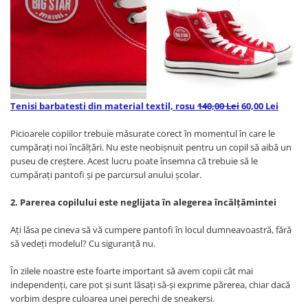
Tenisi barbatesti din material textil, rosu
140,00 Lei
60,00 Lei
Picioarele copiilor trebuie măsurate corect în momentul în care le
cumpăraţi noi încălţări. Nu este neobişnuit pentru un copil să aibă un
puseu de creştere. Acest lucru poate însemna că trebuie să le
cumpăraţi pantofi şi pe parcursul anului şcolar.
2. Parerea copilului este neglijata în alegerea încălțămintei
Aţi lăsa pe cineva să vă cumpere pantofi în locul dumneavoastră, fără
să vedeți modelul? Cu siguranţă nu.
În zilele noastre este foarte important să avem copii cât mai
independenți, care pot și sunt lăsați să-și exprime părerea, chiar dacă
vorbim despre culoarea unei perechi de sneakersi.