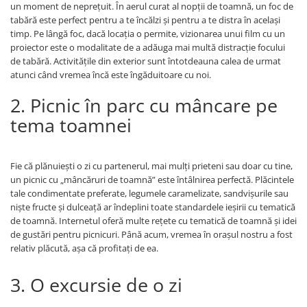
un moment de nepreţuit. În aerul curat al nopții de toamnă, un foc de
tabără este perfect pentru a te încălzi și pentru a te distra în acelaşi
timp. Pe lângă foc, dacă locația o permite, vizionarea unui film cu un
proiector este o modalitate de a adăuga mai multă distracție focului
de tabără. Activitățile din exterior sunt întotdeauna calea de urmat
atunci când vremea încă este îngăduitoare cu noi.
2. Picnic în parc cu mâncare pe
tema toamnei
Fie că plănuiești o zi cu partenerul, mai mulți prieteni sau doar cu tine,
un picnic cu „mâncăruri de toamnă” este întâlnirea perfectă. Plăcintele
tale condimentate preferate, legumele caramelizate, sandvișurile sau
niște fructe și dulceață ar îndeplini toate standardele ieșirii cu tematică
de toamnă. Internetul oferă multe rețete cu tematică de toamnă și idei
de gustări pentru picnicuri. Până acum, vremea în oraşul nostru a fost
relativ plăcută, așa că profitați de ea.
3. O excursie de o zi