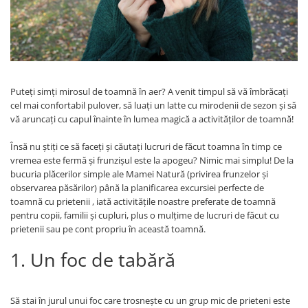
Menbur
INCALTAMINTE DAMA
SANDALE
NIKKY BY NICOLE
MOCASINI SI BALERINI
CASUAL
PANTOFI CASUAL
TAMARIS
DE SEARA
PANTOFI SPORT SI TENISI
ELEGANT
PANTOFI ELEGANTI
PAPUCI, SABOTI
Puteţi simţi mirosul de toamnă în aer? A venit timpul să vă îmbrăcați
SANDALE
cel mai confortabil pulover, să luați un latte cu mirodenii de sezon și să
PAPUCI
PAPUCI
vă aruncați cu capul înainte în lumea magică a activităților de toamnă!
BOTINE SI GHETE
SABOTI
Însă nu ştiţi ce să faceţi şi căutați lucruri de făcut toamna în timp ce
CIZME
BOTINE SI GHETE
vremea este fermă și frunzișul este la apogeu? Nimic mai simplu! De la
PALARII
BOCANCI
bucuria plăcerilor simple ale Mamei Natură (privirea frunzelor și
CASUAL
observarea păsărilor) până la planificarea excursiei perfecte de
toamnă cu prietenii , iată activitățile noastre preferate de toamnă
ELEGANT
pentru copii, familii și cupluri, plus o mulțime de lucruri de făcut cu
OFFICE
prietenii sau pe cont propriu în această toamnă.
SPORT
1. Un foc de tabără
CIZME
CASUAL
ELEGANT
Să stai în jurul unui foc care trosnește cu un grup mic de prieteni este