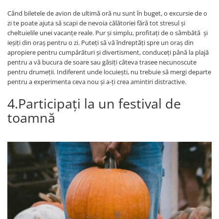
Când biletele de avion de ultimă oră nu sunt în buget, o excursie de o
zi te poate ajuta să scapi de nevoia călătoriei fără tot stresul și
cheltuielile unei vacanțe reale. Pur și simplu, profitați de o sâmbătă și
ieșiți din oraș pentru o zi. Puteţi să vă îndreptăţi spre un oraș din
apropiere pentru cumpărături și divertisment, conduceți până la plajă
pentru a vă bucura de soare sau găsiți câteva trasee necunoscute
pentru drumeții. Indiferent unde locuiești, nu trebuie să mergi departe
pentru a experimenta ceva nou și a-ți crea amintiri distractive.
4.Participați la un festival de
toamnă