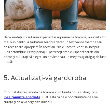
Dacă sunteți în căutarea experienței supreme de toamnă, nu există loc
mai bun pentru a sărbători sezonul decât un festival de toamnă sau
de recoltă din apropiere.În acest an, Zilele Recoltei vor fi la începutul
lunii octombrie. Priviți peisajul, petreceți timp cu sperietoarele din
décor și nu uitați să alegeți un dovleac sau un meșteșug drăguț de luat
acasă!
5. Actualizați-vă garderoba
Îmbunătățește-ți moda de toamnă cu o ținută nouă și drăguță şi
încălţăminte adecvată
. Luați asta ca pe o oportunitate de a vă
curăța și de a vă organiza dulapul.