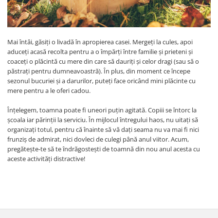
Mai întâi, găsiţi o livadă în apropierea casei. Mergeţi la cules, apoi
aduceți acasă recolta pentru a o împărți între familie și prieteni și
coaceți o plăcintă cu mere din care să dauriţi şi celor dragi (sau să o
păstrați pentru dumneavoastră). În plus, din moment ce începe
sezonul bucuriei şi a darurilor, puteți face oricând mini plăcinte cu
mere pentru a le oferi cadou.
Înțelegem, toamna poate fi uneori puțin agitată. Copiii se întorc la
școala iar părinţii la serviciu. În mijlocul întregului haos, nu uitați să
organizaţi totul, pentru că înainte să vă dați seama nu va mai fi nici
frunziș de admirat, nici dovleci de culegi până anul viitor. Acum,
pregătește-te să te îndrăgostești de toamnă din nou anul acesta cu
aceste activități distractive!