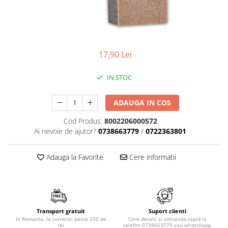
Menbur
INCALTAMINTE DAMA
SANDALE
NIKKY BY NICOLE
MOCASINI SI BALERINI
CASUAL
PANTOFI CASUAL
TAMARIS
DE SEARA
PANTOFI SPORT SI TENISI
ELEGANT
17,90 Lei
PANTOFI ELEGANTI
PAPUCI, SABOTI
SANDALE
IN STOC
PAPUCI
PAPUCI
BOTINE SI GHETE
SABOTI
ADAUGA IN COS
CIZME
BOTINE SI GHETE
Cod Produs:
8002206000572
PALARII
BOCANCI
Ai nevoie de ajutor?
0738663779
/
0722363801
CASUAL
ELEGANT
Adauga la Favorite
Cere informatii
OFFICE
SPORT
CIZME
CASUAL
Transport gratuit
Suport clienti
ELEGANT
In Romania, la comenzi peste 250 de
Cere detalii si comanda rapid la
lei
telefon 0738663779 sau whatshapp