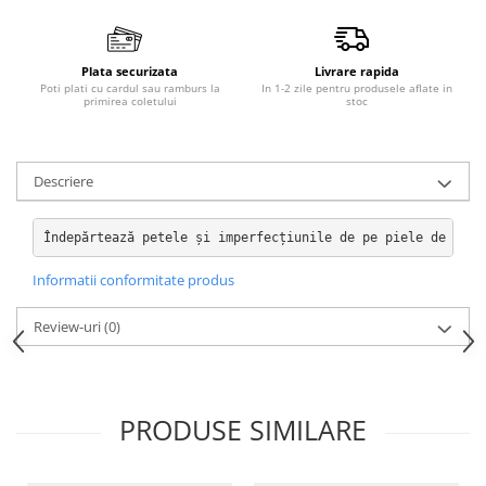
Plata securizata
Livrare rapida
Poti plati cu cardul sau ramburs la
In 1-2 zile pentru produsele aflate in
primirea coletului
stoc
Descriere
Îndepărtează petele și imperfecțiunile de pe piele de piel
Informatii conformitate produs
Review-uri
(0)
PRODUSE SIMILARE