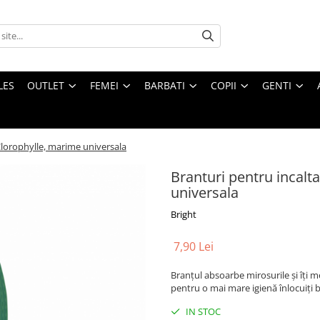
LES
OUTLET
FEMEI
BARBATI
COPII
GENTI
Clorophylle, marime universala
Branturi pentru incalt
universala
Bright
7,90 Lei
Branțul absoarbe mirosurile și îți m
pentru o mai mare igienă înlocuiți 
IN STOC