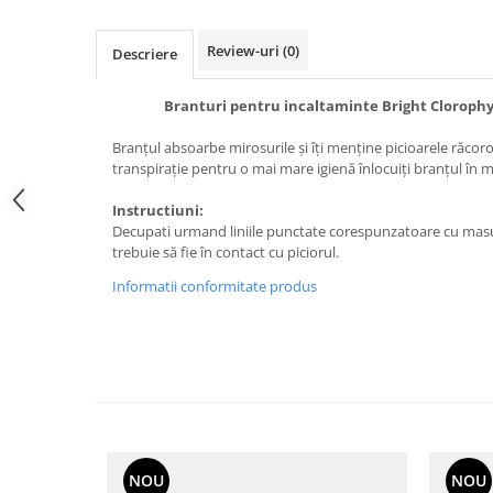
Review-uri
(0)
Descriere
Branturi pentru incaltaminte Bright Clorophy
Branțul absoarbe mirosurile și îți menține picioarele răcoro
transpirație pentru o mai mare igienă înlocuiți branțul în 
Instructiuni:
Decupati urmand liniile punctate corespunzatoare cu masu
trebuie să fie în contact cu piciorul.
Informatii conformitate produs
NOU
NOU