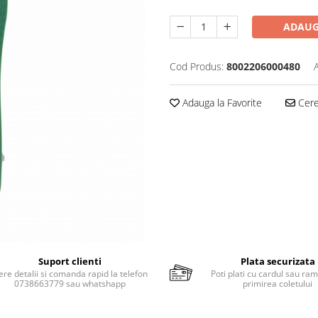
ADAUG
Cod Produs:
8002206000480
Adauga la Favorite
Cere 
Suport clienti
Plata securizata
ere detalii si comanda rapid la telefon
Poti plati cu cardul sau ram
0738663779 sau whatshapp
primirea coletului