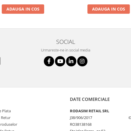
ADAUGA IN COS
ADAUGA IN COS
SOCIAL
Urmareste-ne in social media
DATE COMERCIALE
 Plata
RODASIM RETAIL SRL
e Retur
J38/906/2017
©
Produselor
RO38138168
de Retur
Str Izlaz Barza , nr 53