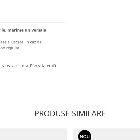
lle, marime universala
ase și uscate. În caz de
mod regulat.
rarea acestora. Pânza laterală
PRODUSE SIMILARE
NOU