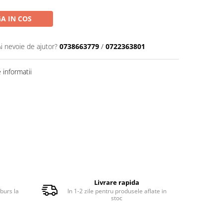
A IN COS
Ai nevoie de ajutor?
0738663779
/
0722363801
informatii
Livrare rapida
burs la
In 1-2 zile pentru produsele aflate in
stoc