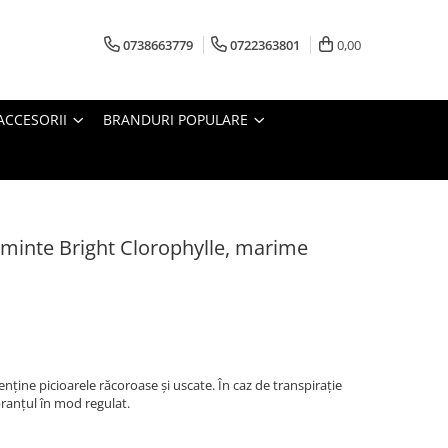
0738663779
0722363801
0,00
ACCESORII
BRANDURI POPULARE
aminte Bright Clorophylle, marime
enține picioarele răcoroase și uscate. În caz de transpirație
branțul în mod regulat.