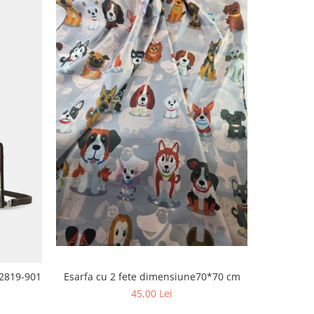
NOU
Esarfa cu 2 fete dimensiune70*70 cm
Portofel dama A
42819-901
45,00 Lei