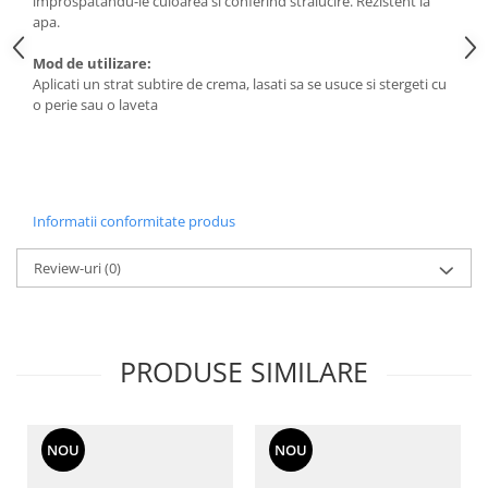
improspatandu-le culoarea si conferind stralucire. Rezistent la
apa.
Mod de utilizare:
Aplicati un strat subtire de crema, lasati sa se usuce si stergeti cu
o perie sau o laveta
Informatii conformitate produs
Review-uri
(0)
PRODUSE SIMILARE
NOU
NOU