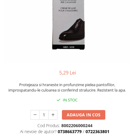
Menbur
INCALTAMINTE DAMA
SANDALE
NIKKY BY NICOLE
MOCASINI SI BALERINI
CASUAL
PANTOFI CASUAL
TAMARIS
DE SEARA
PANTOFI SPORT SI TENISI
ELEGANT
PANTOFI ELEGANTI
PAPUCI, SABOTI
SANDALE
PAPUCI
PAPUCI
BOTINE SI GHETE
SABOTI
CIZME
BOTINE SI GHETE
PALARII
5,29 Lei
BOCANCI
CASUAL
Protejeaza si hraneste in profunzime pielea pantofilor,
ELEGANT
improspatandu-le culoarea si conferind stralucire. Rezistent la apa.
OFFICE
IN STOC
SPORT
CIZME
ADAUGA IN COS
CASUAL
Cod Produs:
8002206000244
ELEGANT
Ai nevoie de ajutor?
0738663779
/
0722363801