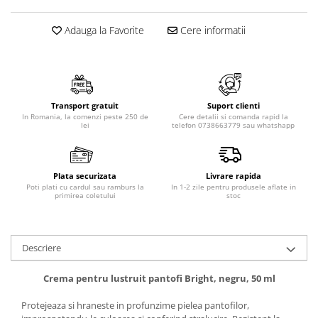
Adauga la Favorite
Cere informatii
Transport gratuit
Suport clienti
In Romania, la comenzi peste 250 de
Cere detalii si comanda rapid la
lei
telefon 0738663779 sau whatshapp
Plata securizata
Livrare rapida
Poti plati cu cardul sau ramburs la
In 1-2 zile pentru produsele aflate in
primirea coletului
stoc
Descriere
Crema pentru lustruit pantofi Bright, negru, 50 ml
Protejeaza si hraneste in profunzime pielea pantofilor,