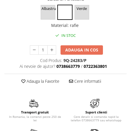
Albastru
Verde
Material
:
rafie
IN STOC
ADAUGA IN COS
Cod Produs:
9Q-24283/P
Ai nevoie de ajutor?
0738663779
/
0722363801
Adauga la Favorite
Cere informatii
Transport gratuit
Suport clienti
In Romania, la comenzi peste 250 de
Cere detalii si comanda rapid la
lei
telefon 0738663779 sau whatshapp