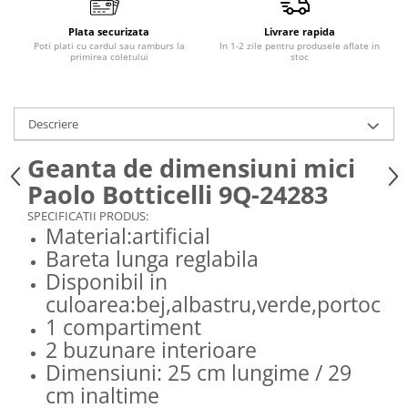
Plata securizata
Livrare rapida
Poti plati cu cardul sau ramburs la
In 1-2 zile pentru produsele aflate in
primirea coletului
stoc
Descriere
Geanta de dimensiuni mici
Paolo Botticelli 9Q-24283
SPECIFICATII PRODUS:
Material:artificial
Bareta lunga reglabila
Disponibil in
culoarea:bej,albastru,verde,portocali
1 compartiment
2 buzunare interioare
Dimensiuni: 25 cm lungime / 29
cm inaltime