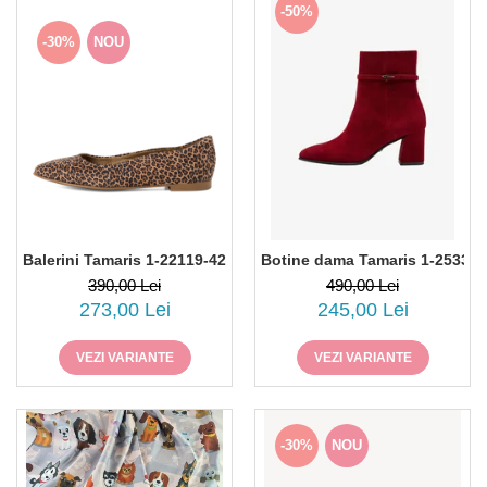
-50%
-30%
NOU
Balerini Tamaris 1-22119-42-360, piele intoarsa, animal print
Botine dama Tamaris 1-25336-4
390,00 Lei
490,00 Lei
273,00 Lei
245,00 Lei
VEZI VARIANTE
VEZI VARIANTE
-30%
NOU