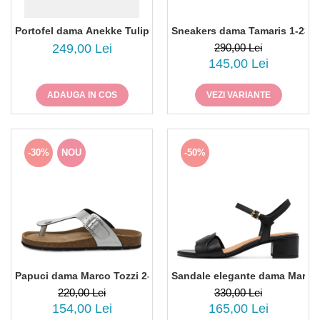
Portofel dama Anekke Tulip 43709-906
Sneakers dama Tamaris 1-237
249,00 Lei
290,00 Lei
145,00 Lei
ADAUGA IN COS
VEZI VARIANTE
-30%
NOU
-50%
Papuci dama Marco Tozzi 2-27402-44, piele naturala, bronz
Sandale elegante dama Marco 
220,00 Lei
330,00 Lei
154,00 Lei
165,00 Lei