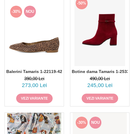
-50%
-30%
NOU
Balerini Tamaris 1-22119-42-360, piele intoarsa, animal print
Botine dama Tamaris 1-25336-4
390,00 Lei
490,00 Lei
273,00 Lei
245,00 Lei
VEZI VARIANTE
VEZI VARIANTE
-30%
NOU