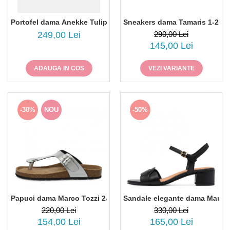
Portofel dama Anekke Tulip 43709-906
Sneakers dama Tamaris 1-237
249,00 Lei
290,00 Lei
145,00 Lei
ADAUGA IN COS
VEZI VARIANTE
-30%
NOU
-50%
Papuci dama Marco Tozzi 2-27402-44, piele naturala, bronz
Sandale elegante dama Marco 
220,00 Lei
330,00 Lei
154,00 Lei
165,00 Lei