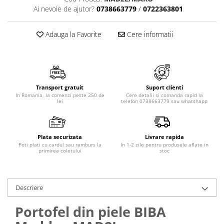
Ai nevoie de ajutor?
0738663779
/
0722363801
Adauga la Favorite
Cere informatii
Transport gratuit
Suport clienti
In Romania, la comenzi peste 250 de
Cere detalii si comanda rapid la
lei
telefon 0738663779 sau whatshapp
Plata securizata
Livrare rapida
Poti plati cu cardul sau ramburs la
In 1-2 zile pentru produsele aflate in
primirea coletului
stoc
Descriere
Portofel din piele BIBA