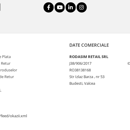
DATE COMERCIALE
 Plata
RODASIM RETAIL SRL
e Retur
J38/906/2017
©
Produselor
RO38138168
de Retur
Str Izlaz Barza , nr 53
Budesti, Valcea
L
/feed/okazii.xml