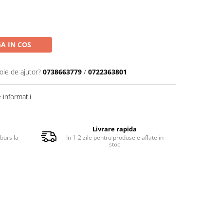
A IN COS
oie de ajutor?
0738663779
/
0722363801
informatii
Livrare rapida
burs la
In 1-2 zile pentru produsele aflate in
stoc