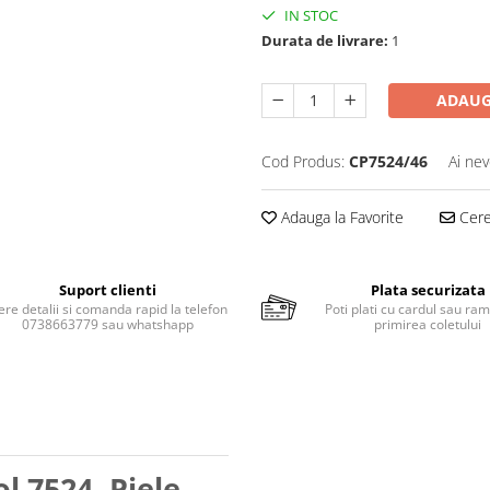
IN STOC
Durata de livrare:
1
ADAUG
Cod Produs:
CP7524/46
Ai nev
Adauga la Favorite
Cere 
Suport clienti
Plata securizata
ere detalii si comanda rapid la telefon
Poti plati cu cardul sau ram
0738663779 sau whatshapp
primirea coletului
l 7524 ,Piele