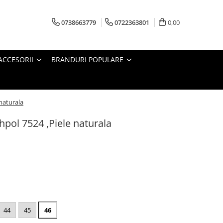
0738663779
0722363801
0,00
ACCESORII
BRANDURI POPULARE
naturala
hpol 7524 ,Piele naturala
44
45
46