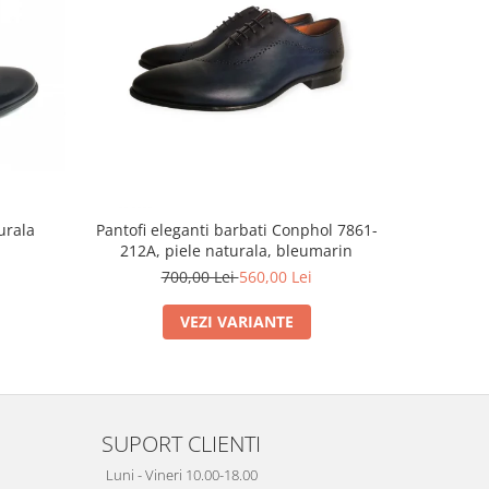
NOU
urala
Pantofi eleganti barbati Conphol 7861-
Pantofi b
212A, piele naturala, bleumarin
700,00 Lei
560,00 Lei
VEZI VARIANTE
SUPORT CLIENTI
Luni - Vineri 10.00-18.00