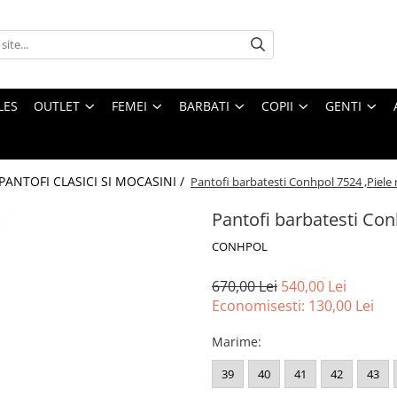
LES
OUTLET
FEMEI
BARBATI
COPII
GENTI
PANTOFI CLASICI SI MOCASINI /
Pantofi barbatesti Conhpol 7524 ,Piele 
Pantofi barbatesti Con
CONHPOL
670,00 Lei
540,00 Lei
Economisesti:
130,00
Lei
Marime
:
39
40
41
42
43