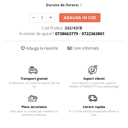
Durata de livrare:
1
ADAUGA IN COS
Cod Produs:
242/43/B
Ai nevoie de ajutor?
0738663779
/
0722363801
Adauga la Favorite
Cere informatii
Transport gratuit
Suport clienti
In Romania, la comenzi peste 250 de
Cere detalii si comanda rapid la
lei
telefon 0738663779 sau whatshapp
Plata securizata
Livrare rapida
Poti plati cu cardul sau ramburs la
In 1-2 zile pentru produsele aflate in
primirea coletului
stoc