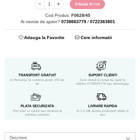
Adauga in cos
Cod Produs:
F0628/45
Ai nevoie de ajutor?
0738663779
/
0722363801
Adauga la Favorite
Cere informatii
TRANSPORT GRATUIT
SUPORT CLIENTI
In Romania, la comenzi peste 250 de
Cere detalii si comanda rapid la
lei
telefon 0738663779 sau whatshapp
PLATA SECURIZATA
LIVRARE RAPIDA
Poti plati cu cardul sau ramburs la
In 1-2 zile pentru produsele aflate in
primirea coletului
stoc
Descriere