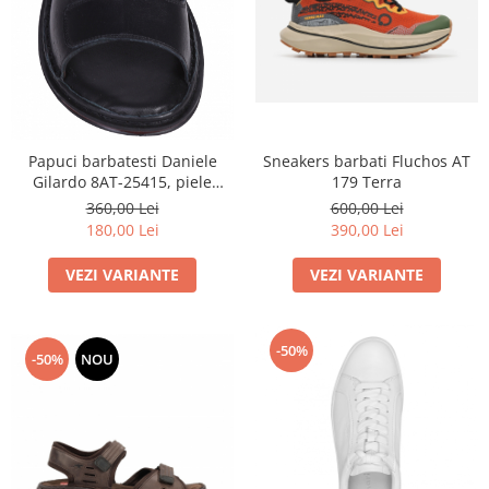
Sneakers barbati Fluchos AT
Papuci barbatesti Daniele
179 Terra
Gilardo 8AT-25415, piele
naturala
600,00 Lei
360,00 Lei
390,00 Lei
180,00 Lei
VEZI VARIANTE
VEZI VARIANTE
-50%
-50%
NOU