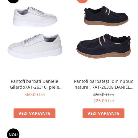
Pantofi barbati Daniele
Pantofi bărbătești din nubuc
Gilardo7AT-26310, piele
natural, 7AT-26308 DANIELE
naturala, albi
GILARDO
560,00 Lei
450,00 Lei
225,00 Lei
VEZI VARIANTE
VEZI VARIANTE
NOU