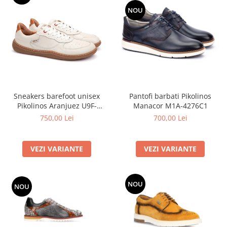
NOU
Sneakers barefoot unisex
Pantofi barbati Pikolinos
Pikolinos Aranjuez U9F-
Manacor M1A-4276C1
6363C1
750,00 Lei
700,00 Lei
VEZI VARIANTE
VEZI VARIANTE
NOU
NOU