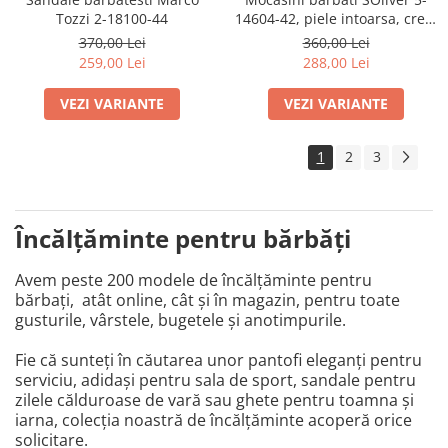
Tozzi 2-18100-44
14604-42, piele intoarsa, crem
inchis
370,00 Lei
360,00 Lei
259,00 Lei
288,00 Lei
VEZI VARIANTE
VEZI VARIANTE
1
2
3
Încălțăminte pentru bărbăți
Avem peste 200 modele de încălţăminte pentru
bărbaţi, atât online, cât şi în magazin, pentru toate
gusturile, vârstele, bugetele şi anotimpurile.
Fie că sunteţi în căutarea unor pantofi eleganţi pentru
serviciu, adidaşi pentru sala de sport, sandale pentru
zilele călduroase de vară sau ghete pentru toamna şi
iarna, colecţia noastră de încălţăminte acoperă orice
solicitare.