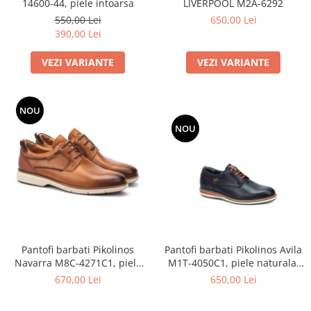
14600-44, piele intoarsa
LIVERPOOL M2A-6292
550,00 Lei
650,00 Lei
390,00 Lei
VEZI VARIANTE
VEZI VARIANTE
NOU
NOU
Pantofi barbati Pikolinos Avila
Pantofi barbati Pikolinos
M1T-4050C1, piele naturala,
Navarra M8C-4271C1, piele
bleumarin
naturala
650,00 Lei
670,00 Lei