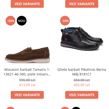
VEZI VARIANTE
VEZI VARIANTE
-30%
NOU
-30%
Mocasini barbati Tamaris 1-
Ghete barbati Pikolinos Berna
13621-46-300, piele intoarsa,
M8J-8181C1
maro
590,00 Lei
650,00 Lei
413,00 Lei
455,00 Lei
VEZI VARIANTE
VEZI VARIANTE