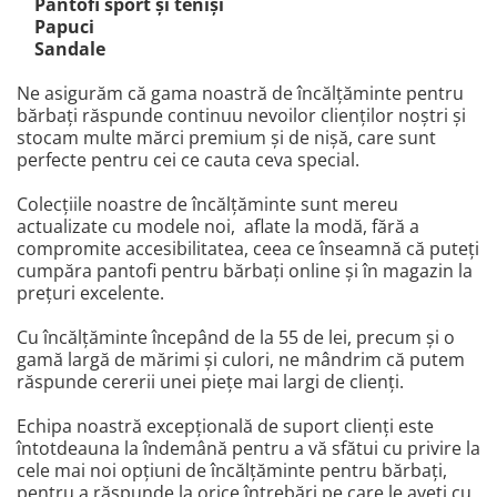
Pantofi sport şi tenişi
Papuci
Sandale
Ne asigurăm că gama noastră de încălţăminte pentru
bărbaţi răspunde continuu nevoilor clienţilor noştri şi
stocam multe mărci premium şi de nişă, care sunt
perfecte pentru cei ce cauta ceva special.
Colecţiile noastre de încălţăminte sunt mereu
actualizate cu modele noi, aflate la modă, fără a
compromite accesibilitatea, ceea ce înseamnă că puteţi
cumpăra pantofi pentru bărbaţi online şi în magazin la
preţuri excelente.
Cu încălţăminte începând de la 55 de lei, precum și o
gamă largă de mărimi şi culori, ne mândrim că putem
răspunde cererii unei piețe mai largi de clienţi.
Echipa noastră excepțională de suport clienți este
întotdeauna la îndemână pentru a vă sfătui cu privire la
cele mai noi opțiuni de încălțăminte pentru bărbați,
pentru a răspunde la orice întrebări pe care le aveți cu