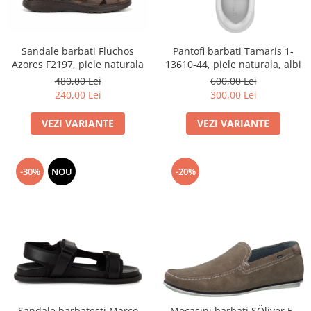
Sandale barbati Fluchos
Pantofi barbati Tamaris 1-
Azores F2197, piele naturala
13610-44, piele naturala, albi
480,00 Lei
600,00 Lei
240,00 Lei
300,00 Lei
VEZI VARIANTE
VEZI VARIANTE
-30%
NOU
-20%
Sandale barbatesti Marco
Mocasini barbati SÖliver 5-