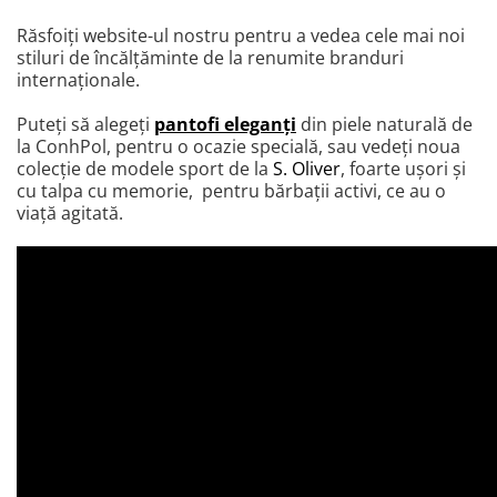
Răsfoiţi website-ul nostru pentru a vedea cele mai noi
stiluri de încălţăminte de la renumite branduri
internaţionale.
Puteţi să alegeţi
pantofi eleganţi
din piele naturală de
la ConhPol, pentru o ocazie specială, sau vedeţi noua
colecţie de modele sport de la
S. Oliver
, foarte uşori şi
cu talpa cu memorie, pentru bărbaţii activi, ce au o
viaţă agitată.