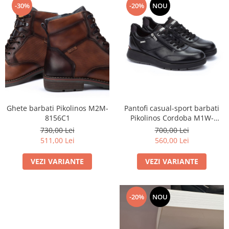
-30%
-20%
NOU
Ghete barbati Pikolinos M2M-
Pantofi casual-sport barbati
8156C1
Pikolinos Cordoba M1W-
6262C2
730,00 Lei
700,00 Lei
511,00 Lei
560,00 Lei
VEZI VARIANTE
VEZI VARIANTE
-20%
NOU