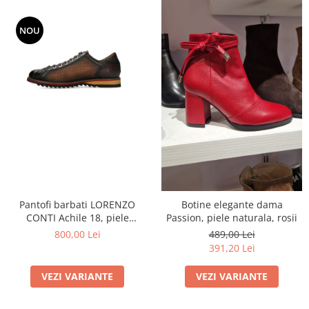
NOU
Pantofi barbati LORENZO
Botine elegante dama
CONTI Achile 18, piele
Passion, piele naturala, rosii
naturala
800,00 Lei
489,00 Lei
391,20 Lei
VEZI VARIANTE
VEZI VARIANTE