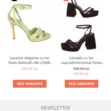
Sandale elegante cu toc
Sandale cu toc
Paolo Botticelli 4M-23008,
supradimensionat Paolo
piele ecologica, verzi
Botticelli 4M-23009, negre
220,00 Lei
200,00 Lei
69,00 Lei
VEZI VARIANTE
VEZI VARIANTE
NEWSLETTER