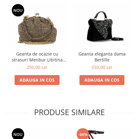
NOU
Geanta eleganta dama
Geanta de ocazie cu
Bertille
strasuri Menbur Libitina
85673
550,00 Lei
250,00 Lei
ADAUGA IN COS
ADAUGA IN COS
PRODUSE SIMILARE
NOU
-66%