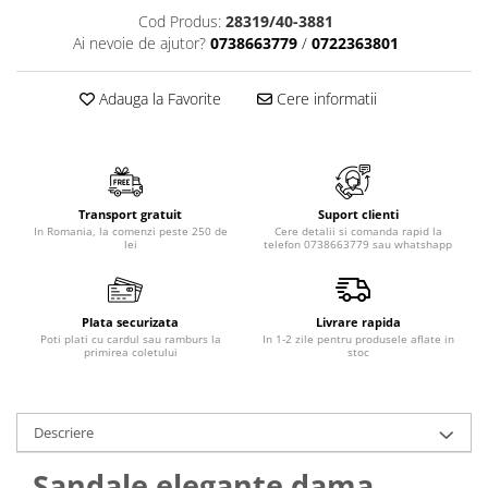
Cod Produs:
28319/40-3881
Ai nevoie de ajutor?
0738663779
/
0722363801
Adauga la Favorite
Cere informatii
Transport gratuit
Suport clienti
In Romania, la comenzi peste 250 de
Cere detalii si comanda rapid la
lei
telefon 0738663779 sau whatshapp
Plata securizata
Livrare rapida
Poti plati cu cardul sau ramburs la
In 1-2 zile pentru produsele aflate in
primirea coletului
stoc
Descriere
Sandale elegante dama