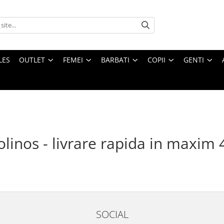
LES
OUTLET
FEMEI
BARBATI
COPII
GENTI
linos - livrare rapida in maxim 
SOCIAL