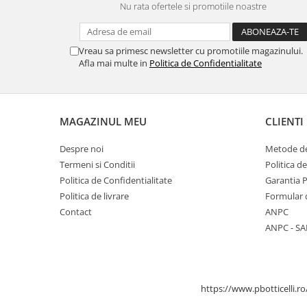
Menbur
INCALTAMINTE DAMA
Nu rata ofertele si promotiile noastre
SANDALE
NIKKY BY NICOLE
MOCASINI SI BALERINI
CASUAL
PANTOFI CASUAL
TAMARIS
Vreau sa primesc newsletter cu promotiile magazinului.
DE SEARA
PANTOFI SPORT SI TENISI
Afla mai multe in
Politica de Confidentialitate
ELEGANT
PANTOFI ELEGANTI
PAPUCI, SABOTI
SANDALE
PAPUCI
PAPUCI
MAGAZINUL MEU
CLIENTI
BOTINE SI GHETE
SABOTI
CIZME
BOTINE SI GHETE
Despre noi
Metode de
PALARII
Termeni si Conditii
Politica d
BOCANCI
Politica de Confidentialitate
Garantia 
CASUAL
Politica de livrare
Formular 
ELEGANT
Contact
ANPC
OFFICE
ANPC - SA
SPORT
CIZME
CASUAL
https://www.pbotticelli.ro
ELEGANT