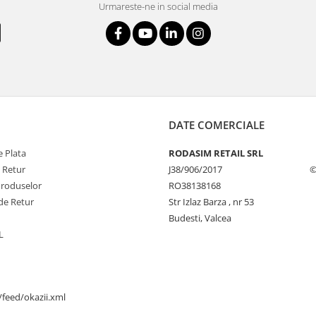
Urmareste-ne in social media
DATE COMERCIALE
 Plata
RODASIM RETAIL SRL
e Retur
J38/906/2017
©
Produselor
RO38138168
de Retur
Str Izlaz Barza , nr 53
Budesti, Valcea
L
/feed/okazii.xml