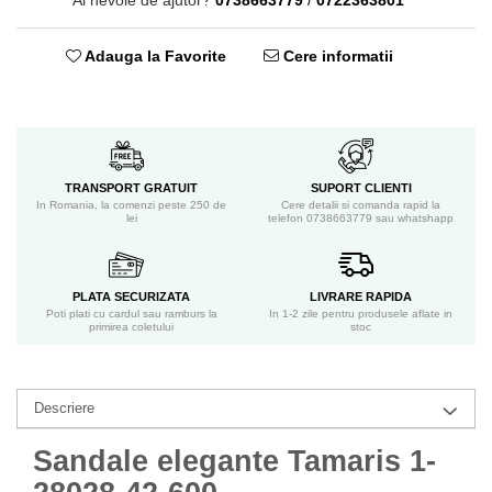
Ai nevoie de ajutor?
0738663779
/
0722363801
Adauga la Favorite
Cere informatii
TRANSPORT GRATUIT
SUPORT CLIENTI
In Romania, la comenzi peste 250 de
Cere detalii si comanda rapid la
lei
telefon 0738663779 sau whatshapp
PLATA SECURIZATA
LIVRARE RAPIDA
Poti plati cu cardul sau ramburs la
In 1-2 zile pentru produsele aflate in
primirea coletului
stoc
Descriere
Sandale elegante Tamaris 1-