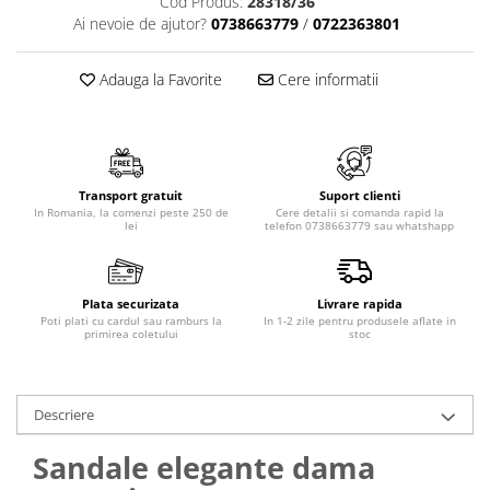
Cod Produs:
28318/36
Ai nevoie de ajutor?
0738663779
/
0722363801
Adauga la Favorite
Cere informatii
Transport gratuit
Suport clienti
In Romania, la comenzi peste 250 de
Cere detalii si comanda rapid la
lei
telefon 0738663779 sau whatshapp
Plata securizata
Livrare rapida
Poti plati cu cardul sau ramburs la
In 1-2 zile pentru produsele aflate in
primirea coletului
stoc
Descriere
Sandale elegante dama