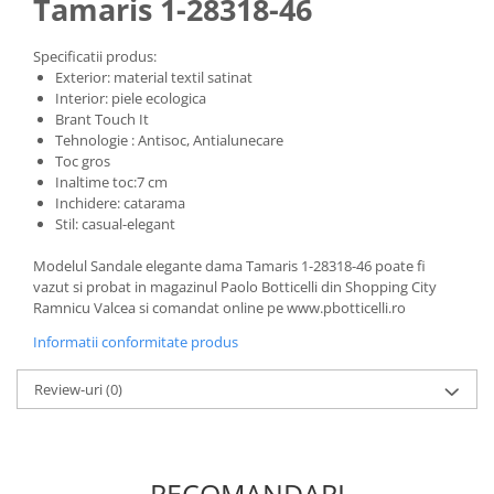
Tamaris 1-28318-46
Specificatii produs:
Exterior: material textil satinat
Interior: piele ecologica
Brant Touch It
Tehnologie : Antisoc, Antialunecare
Toc gros
Inaltime toc:7 cm
Inchidere: catarama
Stil: casual-elegant
Modelul Sandale elegante dama Tamaris 1-28318-46 poate fi
vazut si probat in magazinul Paolo Botticelli din Shopping City
Ramnicu Valcea si comandat online pe www.pbotticelli.ro
Informatii conformitate produs
Review-uri
(0)