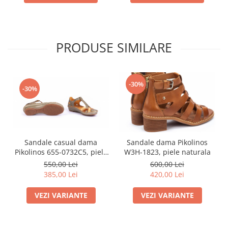
PRODUSE SIMILARE
-30%
-30%
Sandale casual dama
Sandale dama Pikolinos
Pikolinos 655-0732C5, piele
W3H-1823, piele naturala
naturala
550,00 Lei
600,00 Lei
385,00 Lei
420,00 Lei
VEZI VARIANTE
VEZI VARIANTE