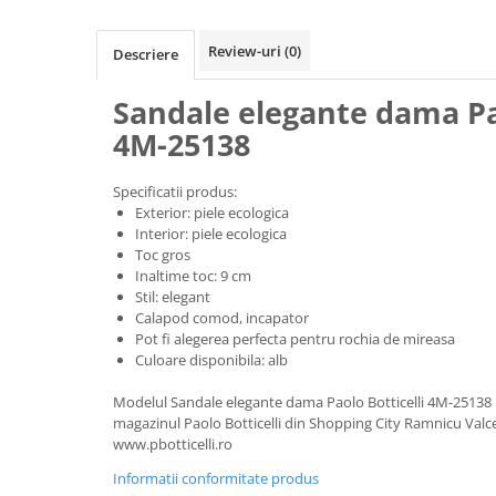
Review-uri
(0)
Descriere
Sandale elegante dama Pao
4M-25138
Specificatii produs:
Exterior: piele ecologica
Interior: piele ecologica
Toc gros
Inaltime toc: 9 cm
Stil: elegant
Calapod comod, incapator
Pot fi alegerea perfecta pentru rochia de mireasa
Culoare disponibila: alb
Modelul Sandale elegante dama Paolo Botticelli 4M-25138 p
magazinul Paolo Botticelli din Shopping City Ramnicu Valc
www.pbotticelli.ro
Informatii conformitate produs