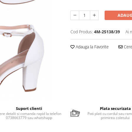
ADAUG
Cod Produs:
4M-25138/39
Ai 
Adauga la Favorite
Cere 
Suport clienti
Plata securizata
ere detalii si comanda rapid la telefon
Poti plati cu cardul sau ram
0738663779 sau whatshapp
primirea coletului