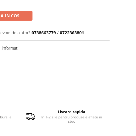
A IN COS
nevoie de ajutor?
0738663779
/
0722363801
informatii
Livrare rapida
burs la
In 1-2 zile pentru produsele aflate in
stoc