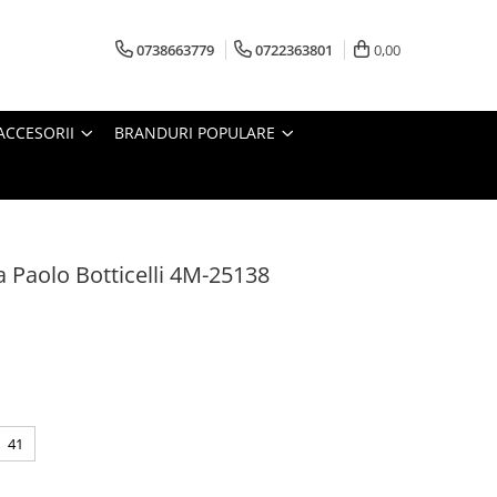
0738663779
0722363801
0,00
ACCESORII
BRANDURI POPULARE
 Paolo Botticelli 4M-25138
41