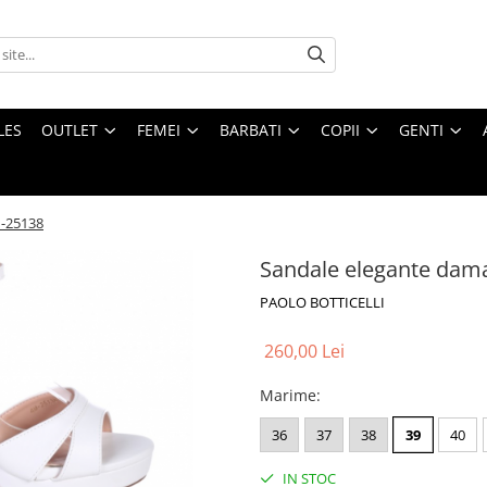
LES
OUTLET
FEMEI
BARBATI
COPII
GENTI
M-25138
Sandale elegante dama
PAOLO BOTTICELLI
260,00 Lei
Marime
:
36
37
38
39
40
IN STOC