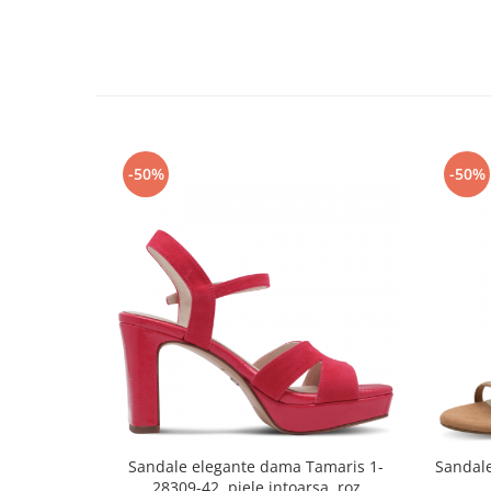
-50%
-50%
Sandale elegante dama Tamaris 1-
Sandale
28309-42, piele intoarsa, roz