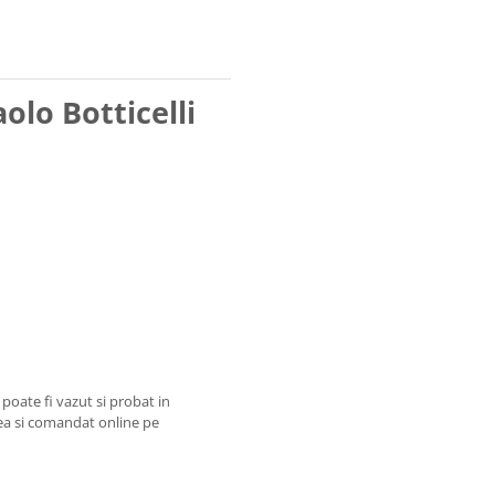
lo Botticelli
oate fi vazut si probat in
ea si comandat online pe