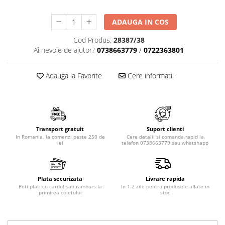
ADAUGA IN COS
Cod Produs:
28387/38
Ai nevoie de ajutor?
0738663779
/
0722363801
Adauga la Favorite
Cere informatii
Transport gratuit
Suport clienti
In Romania, la comenzi peste 250 de
Cere detalii si comanda rapid la
lei
telefon 0738663779 sau whatshapp
Plata securizata
Livrare rapida
Poti plati cu cardul sau ramburs la
In 1-2 zile pentru produsele aflate in
primirea coletului
stoc