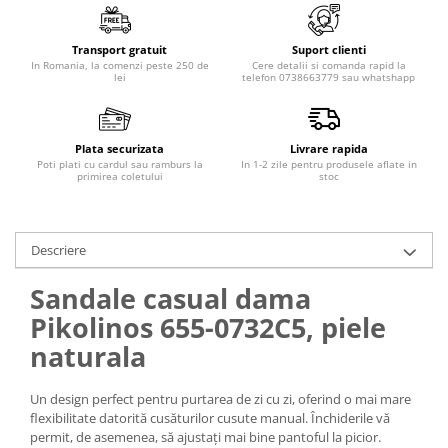
Transport gratuit
Suport clienti
In Romania, la comenzi peste 250 de
Cere detalii si comanda rapid la
lei
telefon 0738663779 sau whatshapp
Plata securizata
Livrare rapida
Poti plati cu cardul sau ramburs la
In 1-2 zile pentru produsele aflate in
primirea coletului
stoc
Descriere
Sandale casual dama
Pikolinos 655-0732C5, piele
naturala
Un design perfect pentru purtarea de zi cu zi, oferind o mai mare
flexibilitate datorită cusăturilor cusute manual. Închiderile vă
permit, de asemenea, să ajustați mai bine pantoful la picior.