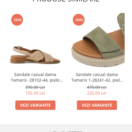
-50%
-50%
Sandale casual dama
Sandale casual dama
Tamaris -28102-44, piele
Tamaris 1-28241-42, piele
intoarsa, nude
naturala, verde
390,00 Lei
470,00 Lei
195,00 Lei
235,00 Lei
VEZI VARIANTE
VEZI VARIANTE