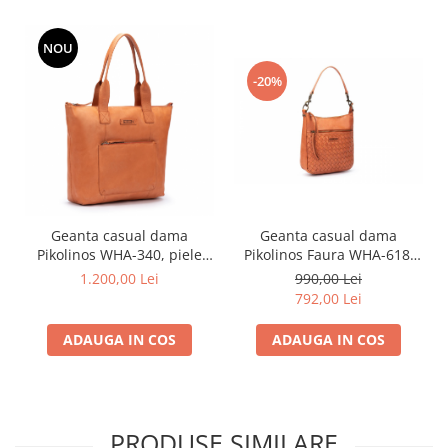
NOU
-20%
Geanta casual dama
Geanta casual dama
Pikolinos Faura WHA-618,
Pikolinos WHA-340, piele
piele naturala, nectar
naturala, nectar
990,00 Lei
1.200,00 Lei
792,00 Lei
ADAUGA IN COS
ADAUGA IN COS
PRODUSE SIMILARE