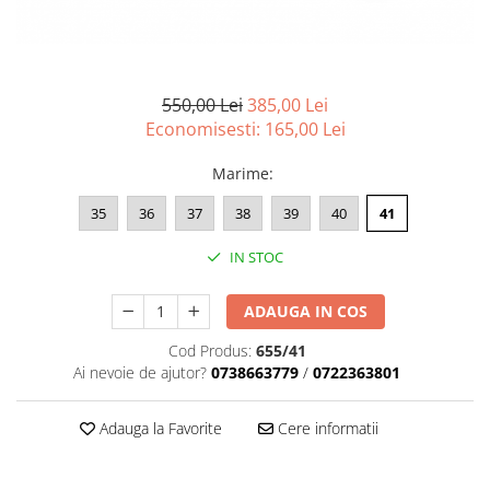
Menbur
INCALTAMINTE DAMA
SANDALE
NIKKY BY NICOLE
MOCASINI SI BALERINI
CASUAL
PANTOFI CASUAL
TAMARIS
DE SEARA
PANTOFI SPORT SI TENISI
550,00 Lei
385,00 Lei
ELEGANT
PANTOFI ELEGANTI
Economisesti:
165,00
Lei
PAPUCI, SABOTI
SANDALE
Marime
:
PAPUCI
PAPUCI
BOTINE SI GHETE
SABOTI
35
36
37
38
39
40
41
CIZME
BOTINE SI GHETE
IN STOC
PALARII
BOCANCI
CASUAL
ADAUGA IN COS
ELEGANT
Cod Produs:
655/41
OFFICE
Ai nevoie de ajutor?
0738663779
/
0722363801
SPORT
CIZME
Adauga la Favorite
Cere informatii
CASUAL
ELEGANT