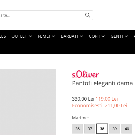
LES
OUTLET
FEMEI
BARBATI
COPII
GENTI
Pantofi eleganti dama 
330,00 Lei
119,00 Lei
Economisesti:
211,00
Lei
Marime
:
36
37
38
39
40