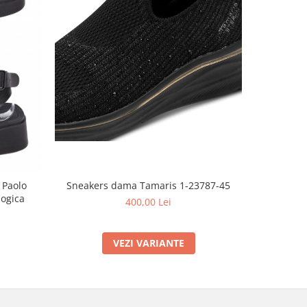
-30%
Sneakers dama Tamaris 1-23787-45
Balerini 
 Paolo
i
logica
400,00 Lei
3
VEZI VARIANTE