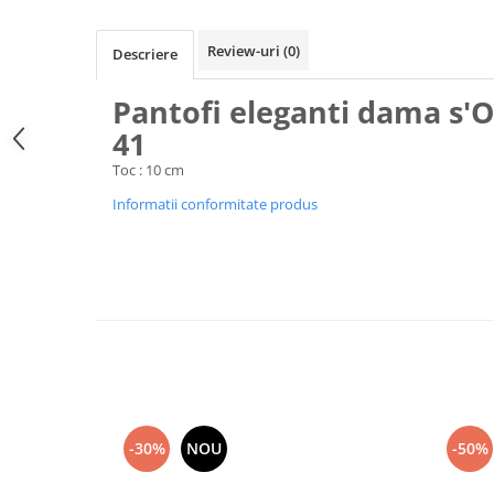
Review-uri
(0)
Descriere
Pantofi eleganti dama s'O
41
Toc : 10 cm
Informatii conformitate produs
-30%
NOU
-50%