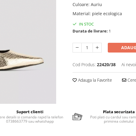
Culoare
:
Auriu
Material
:
piele ecologica
IN STOC
Durata de livrare:
1
ADAUG
Cod Produs:
22420/38
Ai nevo
Adauga la Favorite
Cere 
Suport clienti
Plata securizata
ere detalii si comanda rapid la telefon
Poti plati cu cardul sau ram
0738663779 sau whatshapp
primirea coletului