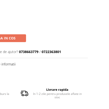
A IN COS
ie de ajutor?
0738663779
/
0722363801
informatii
Livrare rapida
burs la
In 1-2 zile pentru produsele aflate in
stoc