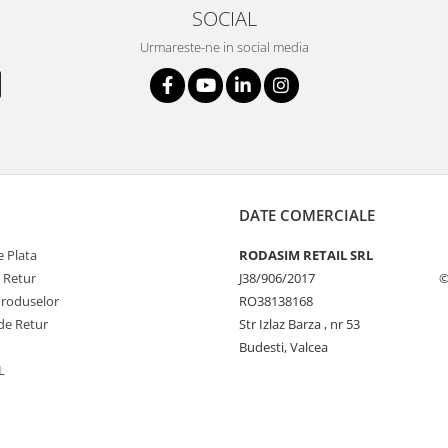
SOCIAL
Urmareste-ne in social media
DATE COMERCIALE
 Plata
RODASIM RETAIL SRL
e Retur
J38/906/2017
©
Produselor
RO38138168
de Retur
Str Izlaz Barza , nr 53
Budesti, Valcea
L