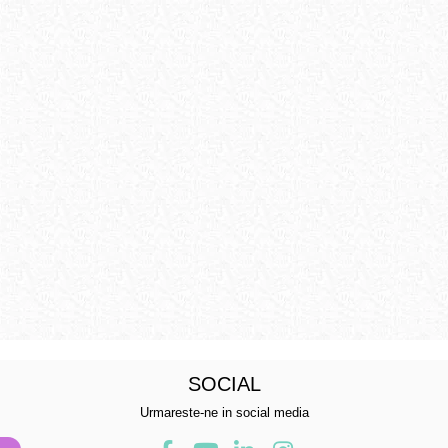
 talpa joasa, cu siret, piele naturala, galben
SOCIAL
Urmareste-ne in social media