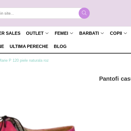
ER SALES
OUTLET
FEMEI
BARBATI
COPII
NE
ULTIMA PERECHE
BLOG
arie P 120 piele naturala roz
Pantofi cas