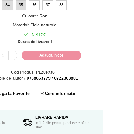
34
35
36
37
38
Culoare
:
Roz
Material
:
Piele naturala
IN STOC
Durata de livrare:
1
Adauga in cos
Cod Produs:
P120R/36
oie de ajutor?
0738663779
/
0722363801
ga la Favorite
Cere informatii
LIVRARE RAPIDA
s la
In 1-2 zile pentru produsele aflate in
stoc