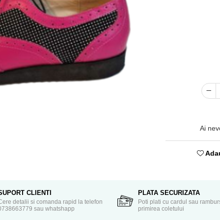
Ai nev
Adau
SUPORT CLIENTI
PLATA SECURIZATA
Cere detalii si comanda rapid la telefon
Poti plati cu cardul sau rambur
0738663779 sau whatshapp
primirea coletului