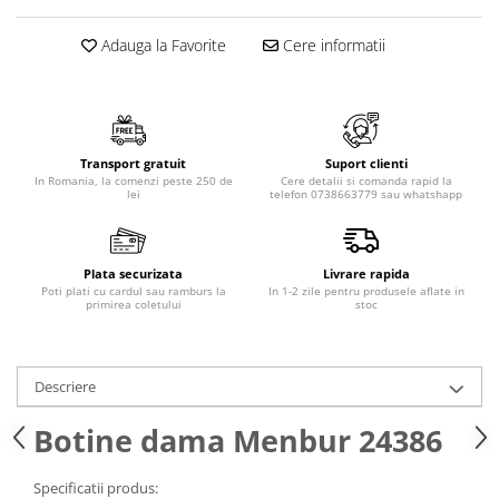
Adauga la Favorite
Cere informatii
Transport gratuit
Suport clienti
In Romania, la comenzi peste 250 de
Cere detalii si comanda rapid la
lei
telefon 0738663779 sau whatshapp
Plata securizata
Livrare rapida
Poti plati cu cardul sau ramburs la
In 1-2 zile pentru produsele aflate in
primirea coletului
stoc
Descriere
Botine dama Menbur 24386
Specificatii produs: