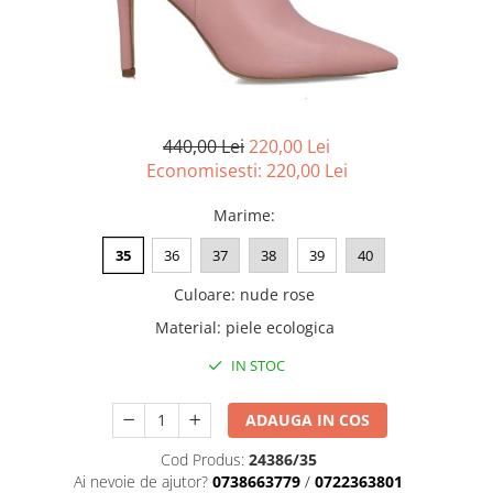
Menbur
INCALTAMINTE DAMA
SANDALE
NIKKY BY NICOLE
MOCASINI SI BALERINI
CASUAL
PANTOFI CASUAL
TAMARIS
DE SEARA
PANTOFI SPORT SI TENISI
ELEGANT
PANTOFI ELEGANTI
440,00 Lei
220,00 Lei
PAPUCI, SABOTI
SANDALE
Economisesti:
220,00
Lei
PAPUCI
PAPUCI
BOTINE SI GHETE
SABOTI
Marime
:
CIZME
BOTINE SI GHETE
35
36
37
38
39
40
PALARII
BOCANCI
Culoare
:
nude rose
CASUAL
Material
:
piele ecologica
ELEGANT
OFFICE
IN STOC
SPORT
CIZME
ADAUGA IN COS
CASUAL
Cod Produs:
24386/35
ELEGANT
Ai nevoie de ajutor?
0738663779
/
0722363801