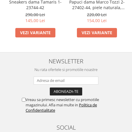
Sneakers dama Tamaris 1-
Papuci dama Marco Tozzi 2-
23744-42
27402-44, piele naturala,
bronz
290,00 Lei
220,00 Lei
145,00 Lei
154,00 Lei
VEZI VARIANTE
VEZI VARIANTE
NEWSLETTER
Nu rata ofertele si promotiile noastre
Vreau sa primesc newsletter cu promotiile
magazinului. Afla mai multe in
Politica de
Confidentialitate
SOCIAL