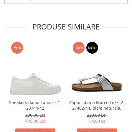
PRODUSE SIMILARE
-50%
-30%
NOU
Sneakers dama Tamaris 1-
Papuci dama Marco Tozzi 2-
23744-42
27402-44, piele naturala,
bronz
290,00 Lei
220,00 Lei
145,00 Lei
154,00 Lei