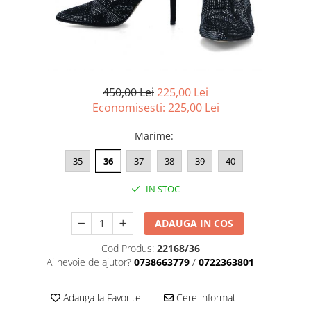
Menbur
INCALTAMINTE DAMA
SANDALE
NIKKY BY NICOLE
MOCASINI SI BALERINI
CASUAL
PANTOFI CASUAL
TAMARIS
DE SEARA
PANTOFI SPORT SI TENISI
ELEGANT
PANTOFI ELEGANTI
450,00 Lei
225,00 Lei
PAPUCI, SABOTI
SANDALE
Economisesti:
225,00
Lei
PAPUCI
PAPUCI
BOTINE SI GHETE
SABOTI
Marime
:
CIZME
BOTINE SI GHETE
35
36
37
38
39
40
PALARII
BOCANCI
CASUAL
IN STOC
ELEGANT
ADAUGA IN COS
OFFICE
SPORT
Cod Produs:
22168/36
CIZME
Ai nevoie de ajutor?
0738663779
/
0722363801
CASUAL
Adauga la Favorite
Cere informatii
ELEGANT