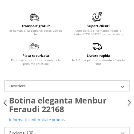
Transport gratuit
Suport clienti
In Romania, la comenzi peste 250 de
Cere detalii si comanda rapid la
lei
telefon 0738663779 sau whatshapp
Plata securizata
Livrare rapida
Poti plati cu cardul sau ramburs la
In 1-2 zile pentru produsele aflate in
primirea coletului
stoc
Descriere
Botina eleganta Menbur
Feraudi 22168
Informatii conformitate produs
Review-uri
(0)