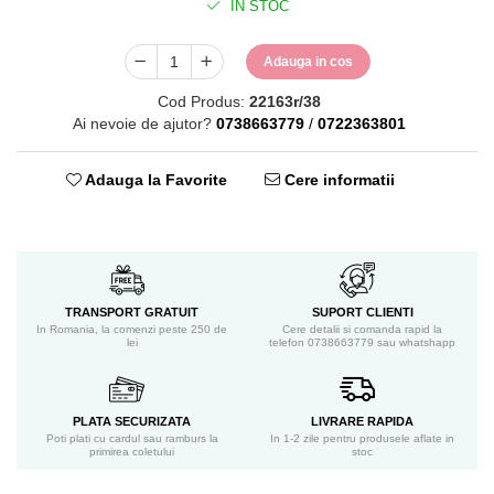
IN STOC
Adauga in cos
Cod Produs:
22163r/38
Ai nevoie de ajutor?
0738663779
/
0722363801
Adauga la Favorite
Cere informatii
TRANSPORT GRATUIT
SUPORT CLIENTI
In Romania, la comenzi peste 250 de
Cere detalii si comanda rapid la
lei
telefon 0738663779 sau whatshapp
PLATA SECURIZATA
LIVRARE RAPIDA
Poti plati cu cardul sau ramburs la
In 1-2 zile pentru produsele aflate in
primirea coletului
stoc