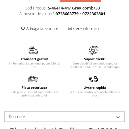
Cod Produs:
5-46414-41/ Grey comb/33
Ai nevoie de ajutor?
0738663779
/
0722363801
Adauga la Favorite
Cere informatii
Transport gratuit
Suport clienti
In Romania, la comenzi peste 250 de
Cere detalii si comanda rapid la
lei
telefon 0738663779 sau whatshapp
Plata securizata
Livrare rapida
Poti plati cu cardul sau ramburs la
In 1-2 zile pentru produsele aflate in
primirea coletului
stoc
Descriere