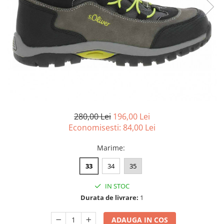
Menbur
INCALTAMINTE DAMA
SANDALE
NIKKY BY NICOLE
MOCASINI SI BALERINI
CASUAL
PANTOFI CASUAL
TAMARIS
DE SEARA
PANTOFI SPORT SI TENISI
ELEGANT
PANTOFI ELEGANTI
PAPUCI, SABOTI
SANDALE
PAPUCI
PAPUCI
BOTINE SI GHETE
SABOTI
CIZME
BOTINE SI GHETE
280,00 Lei
196,00 Lei
PALARII
BOCANCI
Economisesti:
84,00
Lei
CASUAL
Marime
:
ELEGANT
OFFICE
33
34
35
SPORT
IN STOC
CIZME
Durata de livrare:
1
CASUAL
ELEGANT
ADAUGA IN COS