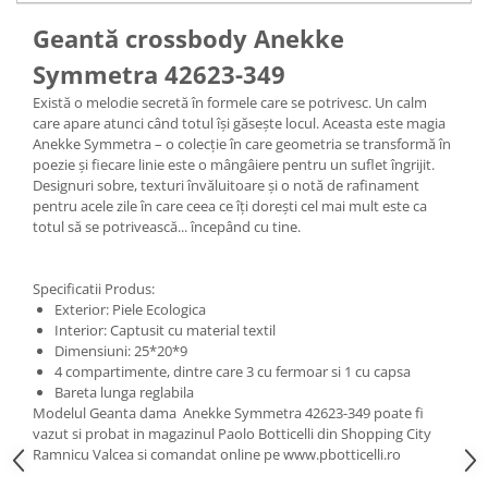
Geantă crossbody Anekke
Symmetra 42623-349
Există o melodie secretă în formele care se potrivesc. Un calm
care apare atunci când totul își găsește locul. Aceasta este magia
Anekke Symmetra – o colecție în care geometria se transformă în
poezie și fiecare linie este o mângâiere pentru un suflet îngrijit.
Designuri sobre, texturi învăluitoare și o notă de rafinament
pentru acele zile în care ceea ce îți dorești cel mai mult este ca
totul să se potrivească... începând cu tine.
Specificatii Produs:
Exterior: Piele Ecologica
Interior: Captusit cu material textil
Dimensiuni: 25*20*9
4 compartimente, dintre care 3 cu fermoar si 1 cu capsa
Bareta lunga reglabila
Modelul Geanta dama Anekke Symmetra 42623-349 poate fi
vazut si probat in magazinul Paolo Botticelli din Shopping City
Ramnicu Valcea si comandat online pe www.pbotticelli.ro