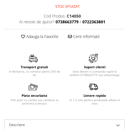
STOC EPUIZAT
Cod Produs:
C14050
Ai nevoie de ajutor?
0738663779
/
0722363801
Adauga la Favorite
Cere informatii
Transport gratuit
Suport clienti
In Romania, la comenzi peste 250 de
Cere detalii si comanda rapid la
lei
telefon 0738663779 sau whatshapp
Plata securizata
Livrare rapida
Poti plati cu cardul sau ramburs la
In 1-2 zile pentru produsele aflate in
primirea coletului
stoc
Descriere