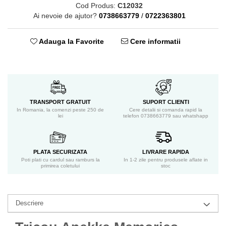
Cod Produs:
C12032
Ai nevoie de ajutor?
0738663779
/
0722363801
Adauga la Favorite
Cere informatii
TRANSPORT GRATUIT
SUPORT CLIENTI
In Romania, la comenzi peste 250 de
Cere detalii si comanda rapid la
lei
telefon 0738663779 sau whatshapp
PLATA SECURIZATA
LIVRARE RAPIDA
Poti plati cu cardul sau ramburs la
In 1-2 zile pentru produsele aflate in
primirea coletului
stoc
Descriere