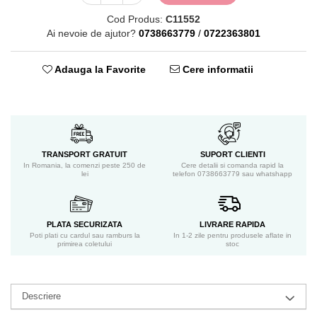
Cod Produs:
C11552
Ai nevoie de ajutor?
0738663779
/
0722363801
Adauga la Favorite
Cere informatii
TRANSPORT GRATUIT
SUPORT CLIENTI
In Romania, la comenzi peste 250 de
Cere detalii si comanda rapid la
lei
telefon 0738663779 sau whatshapp
PLATA SECURIZATA
LIVRARE RAPIDA
Poti plati cu cardul sau ramburs la
In 1-2 zile pentru produsele aflate in
primirea coletului
stoc
Descriere