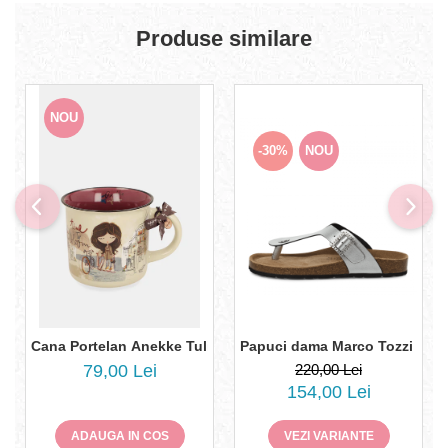
Produse similare
NOU
-30%
NOU
Cana Portelan Anekke Tulip Bloom 43475-101
Papuci dama Marco Tozzi 2-274
79,00 Lei
220,00 Lei
154,00 Lei
ADAUGA IN COS
VEZI VARIANTE