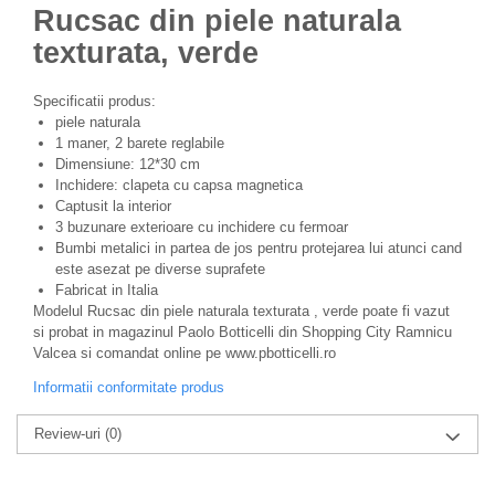
Rucsac din piele naturala
texturata, verde
Specificatii produs:
piele naturala
1 maner, 2 barete reglabile
Dimensiune: 12*30 cm
Inchidere: clapeta cu capsa magnetica
Captusit la interior
3 buzunare exterioare cu inchidere cu fermoar
Bumbi metalici in partea de jos pentru protejarea lui atunci cand
este asezat pe diverse suprafete
Fabricat in Italia
Modelul Rucsac din piele naturala texturata , verde poate fi vazut
si probat in magazinul Paolo Botticelli din Shopping City Ramnicu
Valcea si comandat online pe www.pbotticelli.ro
Informatii conformitate produs
Review-uri
(0)