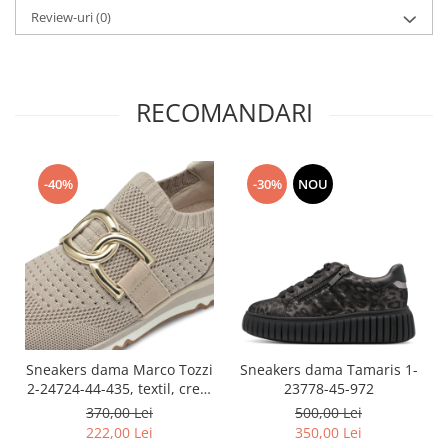
Review-uri
(0)
RECOMANDARI
-40%
-30%
NOU
Sneakers dama Marco Tozzi
Sneakers dama Tamaris 1-
2-24724-44-435, textil, crem
23778-45-972
nude
370,00 Lei
500,00 Lei
222,00 Lei
350,00 Lei