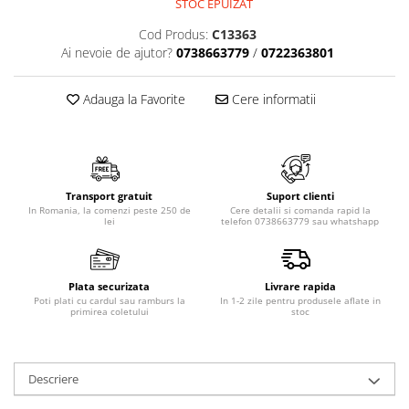
STOC EPUIZAT
Cod Produs:
C13363
Ai nevoie de ajutor?
0738663779
/
0722363801
Adauga la Favorite
Cere informatii
Transport gratuit
Suport clienti
In Romania, la comenzi peste 250 de
Cere detalii si comanda rapid la
lei
telefon 0738663779 sau whatshapp
Plata securizata
Livrare rapida
Poti plati cu cardul sau ramburs la
In 1-2 zile pentru produsele aflate in
primirea coletului
stoc
Descriere