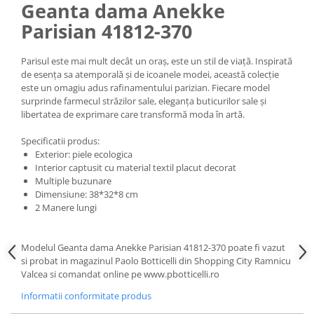
Geanta dama Anekke
Parisian 41812-370
Parisul este mai mult decât un oraș, este un stil de viață. Inspirată
de esența sa atemporală și de icoanele modei, această colecție
este un omagiu adus rafinamentului parizian. Fiecare model
surprinde farmecul străzilor sale, eleganța buticurilor sale și
libertatea de exprimare care transformă moda în artă.
Specificatii produs:
Exterior: piele ecologica
Interior captusit cu material textil placut decorat
Multiple buzunare
Dimensiune: 38*32*8 cm
2 Manere lungi
Modelul Geanta dama Anekke Parisian 41812-370 poate fi vazut
si probat in magazinul Paolo Botticelli din Shopping City Ramnicu
Valcea si comandat online pe www.pbotticelli.ro
Informatii conformitate produs