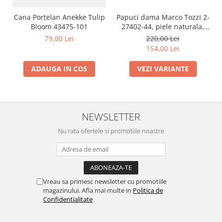
Cana Portelan Anekke Tulip
Papuci dama Marco Tozzi 2-
Bloom 43475-101
27402-44, piele naturala,
bronz
79,00 Lei
220,00 Lei
154,00 Lei
ADAUGA IN COS
VEZI VARIANTE
NEWSLETTER
Nu rata ofertele si promotiile noastre
Vreau sa primesc newsletter cu promotiile
magazinului. Afla mai multe in
Politica de
Confidentialitate