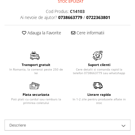
STOC EPUIZAT
Cod Produs:
C14103
Ai nevoie de ajutor?
0738663779
/
0722363801
Adauga la Favorite
Cere informatii
Transport gratuit
Suport clienti
In Romania, la comenzi peste 250 de
Cere detalii si comanda rapid la
lei
telefon 0738663779 sau whatshapp
Plata securizata
Livrare rapida
Poti plati cu cardul sau ramburs la
In 1-2 zile pentru produsele aflate in
primirea coletului
stoc
Descriere