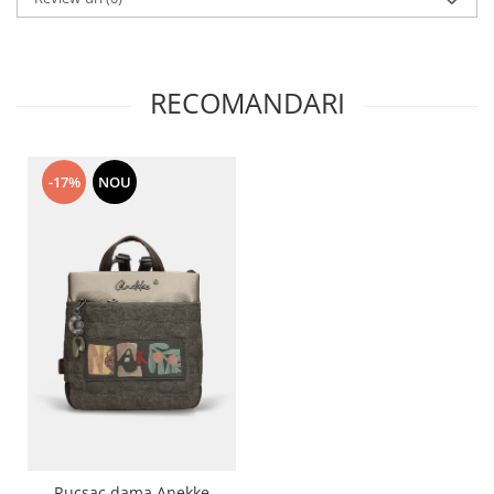
RECOMANDARI
-17%
NOU
Rucsac dama Anekke