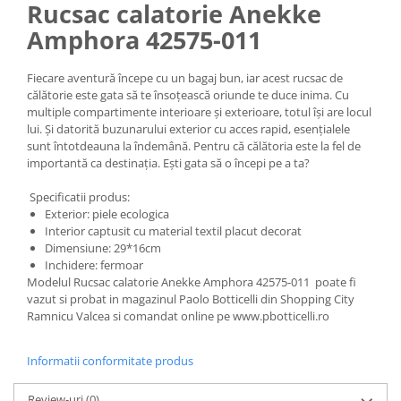
Rucsac calatorie Anekke
Amphora 42575-011
Fiecare aventură începe cu un bagaj bun, iar acest rucsac de
călătorie este gata să te însoțească oriunde te duce inima. Cu
multiple compartimente interioare și exterioare, totul își are locul
lui. Și datorită buzunarului exterior cu acces rapid, esențialele
sunt întotdeauna la îndemână. Pentru că călătoria este la fel de
importantă ca destinația. Ești gata să o începi pe a ta?
Specificatii produs:
Exterior: piele ecologica
Interior captusit cu material textil placut decorat
Dimensiune: 29*16cm
Inchidere: fermoar
Modelul Rucsac calatorie Anekke Amphora 42575-011 poate fi
vazut si probat in magazinul Paolo Botticelli din Shopping City
Ramnicu Valcea si comandat online pe www.pbotticelli.ro
Informatii conformitate produs
Review-uri
(0)