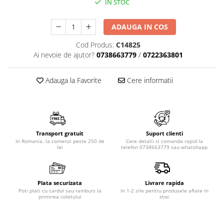
IN STOC
ADAUGA IN COS
Cod Produs:
C14825
Ai nevoie de ajutor?
0738663779
/
0722363801
Adauga la Favorite
Cere informatii
Transport gratuit
Suport clienti
In Romania, la comenzi peste 250 de
Cere detalii si comanda rapid la
lei
telefon 0738663779 sau whatshapp
Plata securizata
Livrare rapida
Poti plati cu cardul sau ramburs la
In 1-2 zile pentru produsele aflate in
primirea coletului
stoc