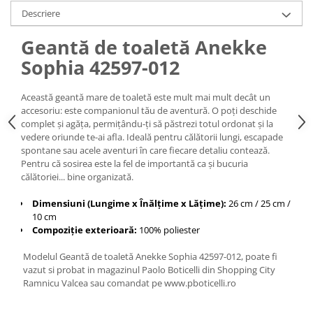
Descriere
Geantă de toaletă Anekke
Sophia 42597-012
Această geantă mare de toaletă este mult mai mult decât un
accesoriu: este companionul tău de aventură. O poți deschide
complet și agăța, permițându-ți să păstrezi totul ordonat și la
vedere oriunde te-ai afla. Ideală pentru călătorii lungi, escapade
spontane sau acele aventuri în care fiecare detaliu contează.
Pentru că sosirea este la fel de importantă ca și bucuria
călătoriei... bine organizată.
Dimensiuni (Lungime x Înălțime x Lățime):
26 cm / 25 cm /
10 cm
Compoziție exterioară:
100% poliester
Modelul Geantă de toaletă Anekke Sophia 42597-012, poate fi
vazut si probat in magazinul Paolo Boticelli din Shopping City
Ramnicu Valcea sau comandat pe www.pboticelli.ro