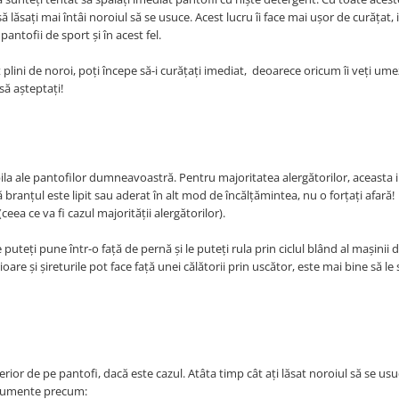
 lăsați mai întâi noroiul să se usuce. Acest lucru îi face mai ușor de curățat, 
ntofii de sport și în acest fel.
 plini de noroi, poți începe să-i curăţaţi imediat, deoarece oricum îi veți umez
să așteptați!
ila ale pantofilor dumneavoastră. Pentru majoritatea alergătorilor, aceasta 
ă branțul este lipit sau aderat în alt mod de încălțămintea, nu o forțați afară!
ea ce va fi cazul majorității alergătorilor).
 puteți pune într-o față de pernă și le puteți rula prin ciclul blând al mașinii d
oare și șireturile pot face față unei călătorii prin uscător, este mai bine să le 
erior de pe pantofi, dacă este cazul. Atâta timp cât ați lăsat noroiul să se usu
nstrumente precum: