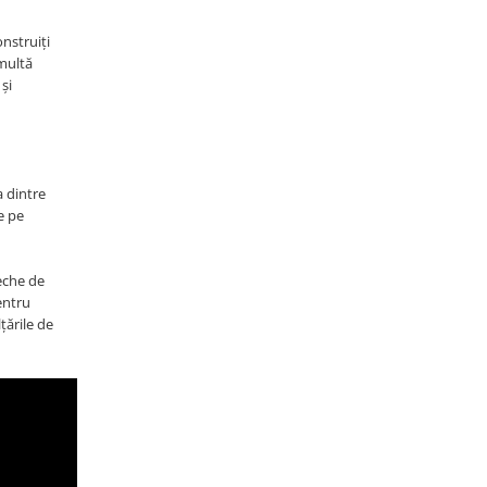
onstruiți
 multă
și
a dintre
e pe
eche de
entru
ţările de