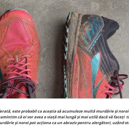
erată, este probabil ca aceștia să acumuleze multă murdărie și noroi 
reamintim că ei vor avea o viață mai lungă și mai utilă dacă vă faceţi 
rdărie și noroi pot acționa ca un abraziv pentru alergători, uzând s