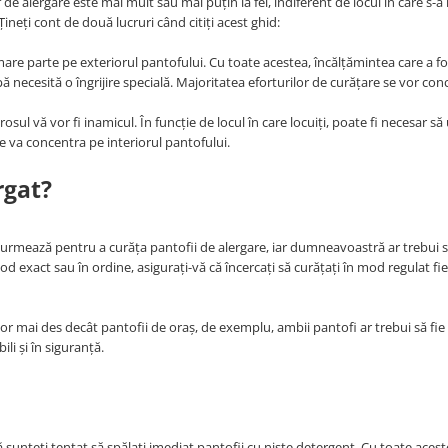
de alergare este mai mult sau mai puțin la fel, indiferent de locul în care s-a
Țineți cont de două lucruri când citiți acest ghid:
are parte pe exteriorul pantofului. Cu toate acestea, încălțămintea care a fo
ă necesită o îngrijire specială. Majoritatea eforturilor de curățare se vor co
sul vă vor fi inamicul. În funcție de locul în care locuiți, poate fi necesar să 
se va concentra pe interiorul pantofului.
rgat?
îl urmează pentru a curăța pantofii de alergare, iar dumneavoastră ar trebui s
mod exact sau în ordine, asigurați-vă că încercați să curățați în mod regulat fi
ior mai des decât pantofii de oraș, de exemplu, ambii pantofi ar trebui să fie
li și în siguranță.
sunteţi tentat să spălaţi imediat pantofii cu niște detergent. Cu toate acest