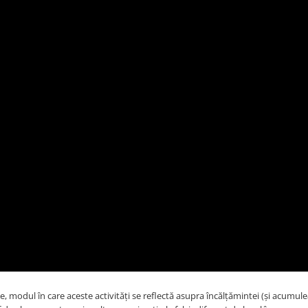
e, modul în care aceste activități se reflectă asupra încălțămintei (și acumul