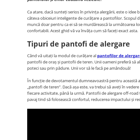
Ca atare, dacă sunteți serios în privința alergării, este o idee 
câteva obiceiuri inteligente de curățare a pantofilor. Scopul 
muncă doar pentru ca ei să se murdărească la următoarea lor util
confortabili. Acest ghid vă va învăța cum să faceți exact asta.
Tipuri de pantofi de alergare
Când vă uitați la modul de curățare al
pantofilor de alergar
pantofii de oraș și pantofii de teren. Unii oameni preferă să a
poteci sau prin pădure. Unii vor să le facă pe amândouă!
În funcție de devotamentul dumneavoastră pentru această acti
„pantofi de teren”. Dacă aşa este, va trebui să aveți în vedere
fiecare activitate, până la urmă. Pantofii de alergare off-road t
pavaj tind să folosească confortul, reducerea impactului și re