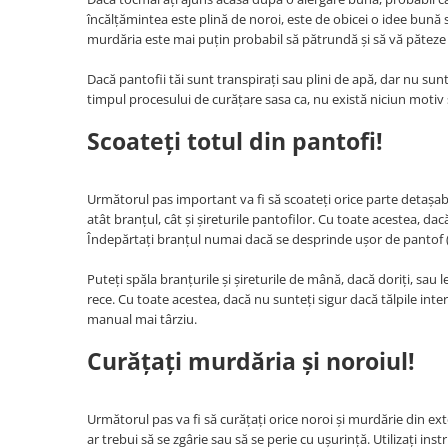
încălțămintea este plină de noroi, este de obicei o idee bună să
murdăria este mai puțin probabil să pătrundă și să vă păteze pa
Dacă pantofii tăi sunt transpirați sau plini de apă, dar nu sunt
timpul procesului de curățare sasa ca, nu există niciun motiv 
Scoateţi totul din pantofi!
Următorul pas important va fi să scoateţi orice parte detașab
atât branțul, cât și șireturile pantofilor. Cu toate acestea, dac
Îndepărtați branțul numai dacă se desprinde ușor de pantof (ce
Puteți spăla branțurile și șireturile de mână, dacă doriți, sau le
rece. Cu toate acestea, dacă nu sunteți sigur dacă tălpile interi
manual mai târziu.
Curățați murdăria și noroiul!
Următorul pas va fi să curățați orice noroi și murdărie din ext
ar trebui să se zgârie sau să se perie cu ușurință. Utilizați i