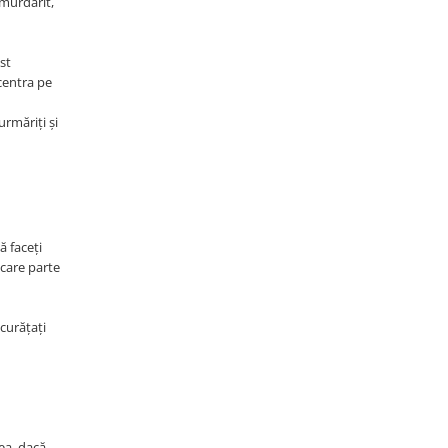
 murdărit,
st
ncentra pe
urmăriți și
ă faceţi
ecare parte
 curățați
ea, dacă