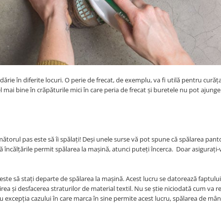
rdărie în diferite locuri. O perie de frecat, de exemplu, va fi utilă pentru curăț
l mai bine în crăpăturile mici în care peria de frecat și buretele nu pot ajunge
ătorul pas este să îi spălați! Deși unele surse vă pot spune că spălarea panto
 încălţările permit spălarea la mașină, atunci puteţi încerca. Doar asigurați-
este să staţi departe de spălarea la mașină. Acest lucru se datorează faptului
ea și desfacerea straturilor de material textil. Nu se știe niciodată cum va r
cu excepția cazului în care marca în sine permite acest lucru, spălarea de mâ