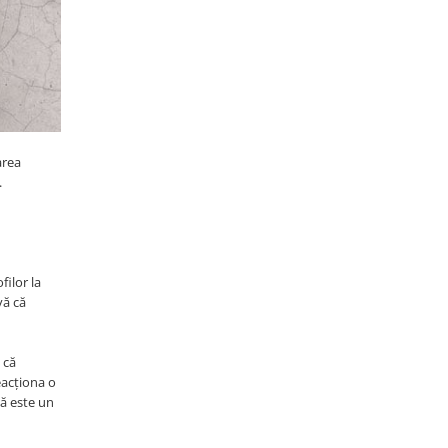
area
.
filor la
vă că
 că
eacționa o
nă este un