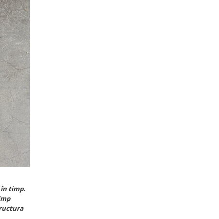
în timp.
timp
tructura