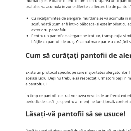
murdărie) este foarte diferit. În timp ce curățarea unui pantof 
praful se va acumula în zone diferite cu fiecare tip de pantof. 
Cu încălțămintea de alergare, murdăria se va acumula în m
scufundată (cum ar fi într-o băltoacă) și este îmbibat cu ap
exteriorul pantofului.
Pentru un pantof de alergare pe trotuar, transpirația și miro
bălțile cu pantofi de oraș. Cea mai mare parte a curățării 
Cum să curățați pantofii de ale
Există un protocol specific pe care majoritatea alergătorilor 
același lucru. Deși nu trebuie să respectați următorii pași în 
a pantofului.
În timp ce pantofii de trail vor avea nevoie de un frecat exter
periodic de sus în jos pentru a-i menține funcționali, confortabi
Lăsaţi-vă pantofii să se usuce!
Dacă tocmai aţi ajuns acasă după o alergare bună, probabil că 