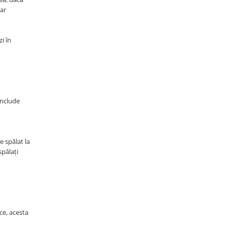
iar
i în
include
e spălat la
spălați
ce, acesta