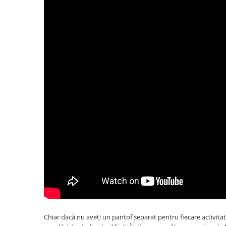
Chiar dacă nu aveți un pantof separat pentru fiecare activitat