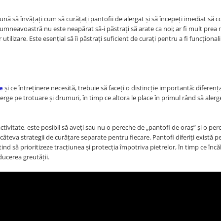
bună să învățați cum să curățați pantofii de alergat și să începeți imediat să c
dumneavoastră nu este neapărat să-i păstraţi să arate ca noi; ar fi mult prea
izare. Este esențial să îi păstrați suficient de curaţi pentru a fi funcționali 
e
și ce întreținere necesită, trebuie să faceți o distincție importantă: diferenț
lerge pe trotuare și drumuri, în timp ce altora le place în primul rând să alerg
vitate, este posibil să aveți sau nu o pereche de „pantofi de oraș” și o per
 câteva strategii de curățare separate pentru fiecare. Pantofi diferiți există p
ind să prioritizeze tracțiunea și protecția împotriva pietrelor, în timp ce încăl
ducerea greutății.