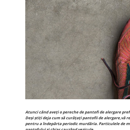
Menbur
INCALTAMINTE DAMA
SANDALE
NIKKY BY NICOLE
MOCASINI SI BALERINI
CASUAL
PANTOFI CASUAL
TAMARIS
DE SEARA
PANTOFI SPORT SI TENISI
ELEGANT
PANTOFI ELEGANTI
PAPUCI, SABOTI
SANDALE
PAPUCI
PAPUCI
BOTINE SI GHETE
SABOTI
CIZME
BOTINE SI GHETE
PALARII
BOCANCI
CASUAL
ELEGANT
OFFICE
SPORT
CIZME
Atunci când aveţi o pereche de pantofi de alergare pref
CASUAL
Deși ştiţi deja cum să curăţaţi pantofii de alergare,vă 
pentru a îndepărta periodic murdăria. Particulele de mu
ELEGANT
pantofului și chiar cauzând vezicule.