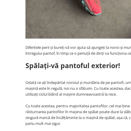
Diferitele perii și bureți vă vor ajuta să ajungeți la noroi și mu
întregului pantof, în timp ce o periuță de dinți va funcționa ce
Spălați-vă pantoful exterior!
Odată ce ați îndepărtat noroiul și murdăria de pe pantofi, urm
mașină este în regulă, noi nu o sfătuim. Cu toate acestea, dacă
utilizați ciclul blând al mașinii dumneavoastră la rece.
Cu toate acestea, pentru majoritatea pantofilor, cel mai bine 
răsturnarea pantofilor în mașina de spălat poate duce la slăbir
singură marcă de încălțăminte la o mașină de spălat, așa că, 
pariu mult mai sigur.