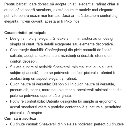
Pentru bărbații care doresc să adopte un stil elegant și rafinat chiar și
atunci când poartă sneakers, există anumite modele mai elegante
potrivite pentru ocazii mai formale.Dacă ar fi să descriem confortul şi
eleganta într-un cuvânt, acesta ar fi Pikolinos.
Caracteristici principale
Design simplu și elegant: Sneakersii minimalistici au un design
simplu și curat, fără detalii exagerate sau elemente decorative.
Construcție durabilă: Confecționați din piele naturală de înaltă
calitate, acești sneakersi sunt rezistenți și durabili, oferind un
confort deosebit.
Siluetă subțire și aerisită: Sneakersii minimalistici au o siluetă
subțire și aerisită, care se potrivește perfect piciorului, oferind în
același timp un aspect elegant și rafinat.
Culori neutre și versatile: Disponibili în culori neutre și versatile,
precum alb, negru, maro sau bleumarin, sneakersii minimalistici din
piele se potrivesc ușor oricărei ținute.
Potrivire confortabilă: Datorită designului lor simplu și ergonomic,
acești sneakersi oferă o potrivire confortabilă și naturală, permițând
piciorului să respire.
Cum să îi asortezi
Cu ținute casual: Sneakersii din piele se potrivesc perfect cu ținutele