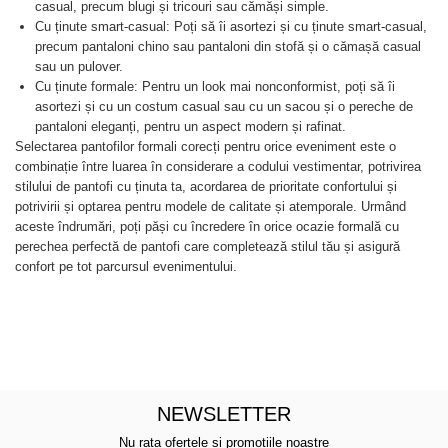
casual, precum blugi și tricouri sau cămăși simple.
Cu ținute smart-casual: Poți să îi asortezi și cu ținute smart-casual,
precum pantaloni chino sau pantaloni din stofă și o cămașă casual
sau un pulover.
Cu ținute formale: Pentru un look mai nonconformist, poți să îi
asortezi și cu un costum casual sau cu un sacou și o pereche de
pantaloni eleganți, pentru un aspect modern și rafinat.
Selectarea pantofilor formali corecți pentru orice eveniment este o
combinație între luarea în considerare a codului vestimentar, potrivirea
stilului de pantofi cu ținuta ta, acordarea de prioritate confortului și
potrivirii și optarea pentru modele de calitate și atemporale. Urmând
aceste îndrumări, poți păși cu încredere în orice ocazie formală cu
perechea perfectă de pantofi care completează stilul tău și asigură
confort pe tot parcursul evenimentului.
NEWSLETTER
Nu rata ofertele si promotiile noastre