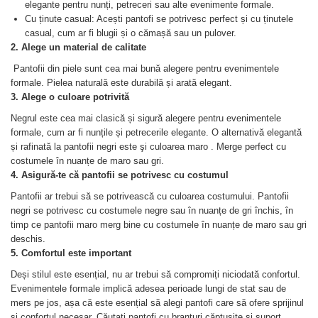
elegante pentru nunți, petreceri sau alte evenimente formale.
Cu ținute casual: Acești pantofi se potrivesc perfect și cu ținutele
casual, cum ar fi blugii și o cămașă sau un pulover.
2. Alege un material de calitate
Pantofii din piele sunt cea mai bună alegere pentru evenimentele
formale. Pielea naturală este durabilă și arată elegant.
3. Alege o culoare potrivită
Negrul este cea mai clasică și sigură alegere pentru evenimentele
formale, cum ar fi nunțile și petrecerile elegante. O alternativă elegantă
și rafinată la pantofii negri este şi culoarea maro . Merge perfect cu
costumele în nuanțe de maro sau gri.
4. Asigură-te că pantofii se potrivesc cu costumul
Pantofii ar trebui să se potrivească cu culoarea costumului. Pantofii
negri se potrivesc cu costumele negre sau în nuanțe de gri închis, în
timp ce pantofii maro merg bine cu costumele în nuanțe de maro sau gri
deschis.
5. Comfortul este important
Deși stilul este esențial, nu ar trebui să compromiți niciodată confortul.
Evenimentele formale implică adesea perioade lungi de stat sau de
mers pe jos, așa că este esențial să alegi pantofi care să ofere sprijinul
și confortul necesar. Căutați pantofi cu branțuri căptușite și suport