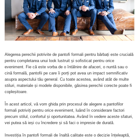
Menbur
SANDALE
MOCASINI SI BALERINI
NIKKY BY NICOLE
CASUAL
PANTOFI CASUAL
DE SEARA
TAMARIS
PANTOFI SPORT SI TENISI
ELEGANT
PANTOFI ELEGANTI
PAPUCI, SABOTI
SANDALE
PAPUCI
PAPUCI
BOTINE SI GHETE
SABOTI
Alegerea perechii potrivite de pantofi formali pentru bărbați este crucială
CIZME
BOTINE SI GHETE
pentru completarea unui look lustruit și sofisticat pentru orice
PALARII
eveniment. Fie că este vorba de o întâlnire de afaceri, o nuntă sau o
BOCANCI
cină formală, pantofii pe care îi porți pot avea un impact semnificativ
CASUAL
asupra aspectului tău general. Cu toate acestea, având atât de multe
ELEGANT
stiluri, materiale și modele disponibile, găsirea perechii corecte poate fi
OFFICE
copleșitoare.
SPORT
În acest articol, vă vom ghida prin procesul de alegere a pantofilor
CIZME
formali potriviți pentru orice eveniment, luând în considerare factori
CASUAL
precum stilul, confortul și oportunitatea. Având în vedere aceste sfaturi,
ELEGANT
vei putea să ieși cu încredere și să faci o impresie de durată.
Investiția în pantofi formali de înaltă calitate este o decizie înțeleaptă,