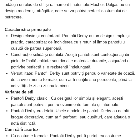
adăuga un plus de stil și rafinament ținutei tale.Fluchos Delgas au un
design modern şi atrăgător, care se va potrivi perfect costumului de
petrecere.
Caracteristici principale
Design clasic și confortabil: Pantofii Derby au un design simplu și
practic, caracterizat de închiderea cu șireturi și limba pantofului
cusută de partea superioară.
Construcție solidă și durabilă: Acești pantofi sunt confecționați din
piele de înaltă calitate sau din alte materiale durabile, asigurând o
potrivire perfectă și o rezistență îndelungată.
Versatilitate: Pantofii Derby sunt potriviți pentru o varietate de ocazii,
de la evenimente formale, cum ar fi nunțile sau petrecerile, până la
activități de zi cu zi sau la birou.
Variante de stil
Pantofi Derby clasici: Cu designul lor simplu și elegant, acești
pantofi sunt potriviți pentru evenimente formale și informale.
Pantofi Derby cu detalii: Unele modele de pantofi Derby au detalii
brogue decorative, cum ar fi perforații sau cusături, care adaugă o
notă distinctă.
Cum să îi asortezi
Cu costume formale: Pantofii Derby pot fi purtați cu costume