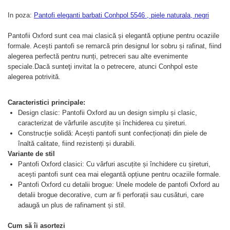
In poza:
Pantofi eleganti barbati Conhpol 5546 , piele naturala, negri
Pantofii Oxford sunt cea mai clasică și elegantă opțiune pentru ocaziile
formale. Acești pantofi se remarcă prin designul lor sobru și rafinat, fiind
alegerea perfectă pentru nunți, petreceri sau alte evenimente
speciale.Dacă sunteţi invitat la o petrecere, atunci Conhpol este
alegerea potrivită.
Caracteristici principale:
Design clasic: Pantofii Oxford au un design simplu și clasic,
caracterizat de vârfurile ascuțite și închiderea cu șireturi.
Construcție solidă: Acești pantofi sunt confecționați din piele de
înaltă calitate, fiind rezistenți și durabili.
Variante de stil
Pantofi Oxford clasici: Cu vârfuri ascuțite și închidere cu șireturi,
acești pantofi sunt cea mai elegantă opțiune pentru ocaziile formale.
Pantofi Oxford cu detalii brogue: Unele modele de pantofi Oxford au
detalii brogue decorative, cum ar fi perforații sau cusături, care
adaugă un plus de rafinament și stil.
Cum să îi asortezi