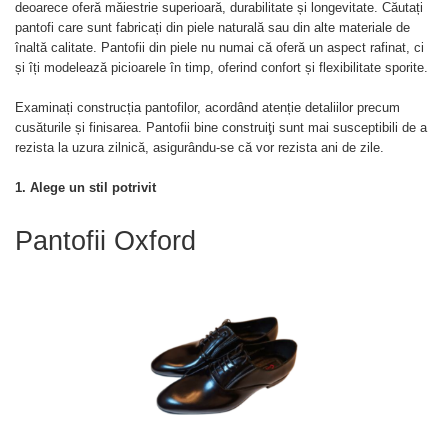
deoarece oferă măiestrie superioară, durabilitate și longevitate. Căutați
pantofi care sunt fabricați din piele naturală sau din alte materiale de
înaltă calitate. Pantofii din piele nu numai că oferă un aspect rafinat, ci
și îți modelează picioarele în timp, oferind confort și flexibilitate sporite.
Examinați construcția pantofilor, acordând atenție detaliilor precum
cusăturile și finisarea. Pantofii bine construiţi sunt mai susceptibili de a
rezista la uzura zilnică, asigurându-se că vor rezista ani de zile.
1. Alege un stil potrivit
Pantofii Oxford