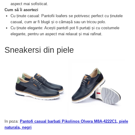
aspect mai sofisticat.
Cum să îi asortezi
Cu ținute casual: Pantofii loafers se potrivesc perfect cu ținutele
casual, cum ar fi blugii și o cămașă sau un tricou polo.
Cu ținute elegante: Acești pantofi pot fi purtați și cu costumele
elegante, pentru un aspect mai relaxat și mai rafinat.
Sneakersi din piele
In poza:
Pantofi casual barbati Pikolinos Olvera M8A-4222C1, piele
naturala, negri