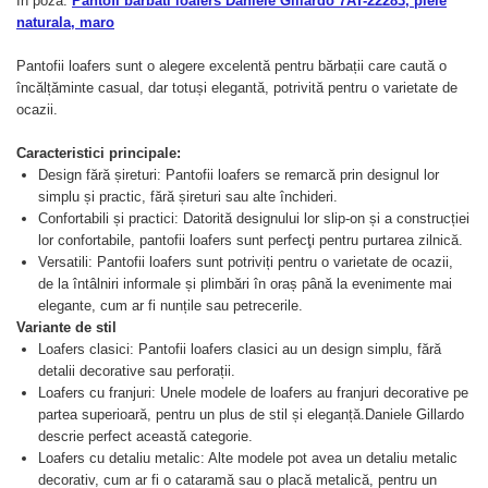
In poza:
Pantofi barbati loafers Daniele Gillardo 7AT-22283, piele
naturala, maro
Pantofii loafers sunt o alegere excelentă pentru bărbații care caută o
încălțăminte casual, dar totuși elegantă, potrivită pentru o varietate de
ocazii.
Caracteristici principale:
Design fără șireturi: Pantofii loafers se remarcă prin designul lor
simplu și practic, fără șireturi sau alte închideri.
Confortabili și practici: Datorită designului lor slip-on și a construcției
lor confortabile, pantofii loafers sunt perfecţi pentru purtarea zilnică.
Versatili: Pantofii loafers sunt potriviți pentru o varietate de ocazii,
de la întâlniri informale și plimbări în oraș până la evenimente mai
elegante, cum ar fi nunțile sau petrecerile.
Variante de stil
Loafers clasici: Pantofii loafers clasici au un design simplu, fără
detalii decorative sau perforații.
Loafers cu franjuri: Unele modele de loafers au franjuri decorative pe
partea superioară, pentru un plus de stil și eleganță.Daniele Gillardo
descrie perfect această categorie.
Loafers cu detaliu metalic: Alte modele pot avea un detaliu metalic
decorativ, cum ar fi o cataramă sau o placă metalică, pentru un