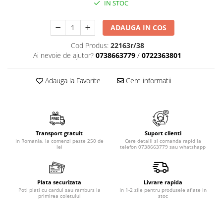
IN STOC
ADAUGA IN COS
Cod Produs:
22163r/38
Ai nevoie de ajutor?
0738663779
/
0722363801
Adauga la Favorite
Cere informatii
Transport gratuit
Suport clienti
In Romania, la comenzi peste 250 de
Cere detalii si comanda rapid la
lei
telefon 0738663779 sau whatshapp
Plata securizata
Livrare rapida
Poti plati cu cardul sau ramburs la
In 1-2 zile pentru produsele aflate in
primirea coletului
stoc