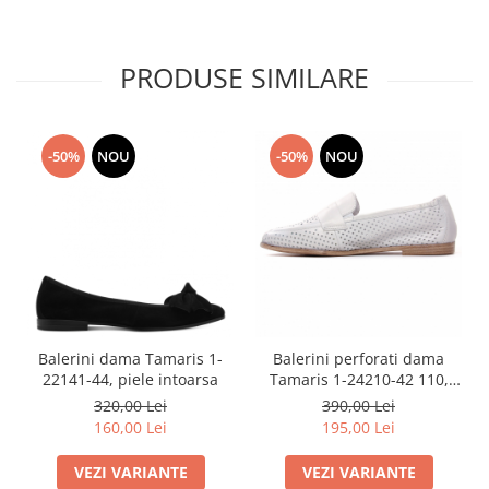
PRODUSE SIMILARE
-50%
NOU
-50%
NOU
Balerini dama Tamaris 1-
Balerini perforati dama
22141-44, piele intoarsa
Tamaris 1-24210-42 110,
piele naturala, albi
320,00 Lei
390,00 Lei
160,00 Lei
195,00 Lei
VEZI VARIANTE
VEZI VARIANTE